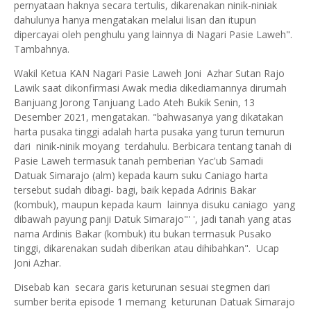
pernyataan haknya secara tertulis, dikarenakan ninik-niniak
dahulunya hanya mengatakan melalui lisan dan itupun
dipercayai oleh penghulu yang lainnya di Nagari Pasie Laweh".
Tambahnya.
Wakil Ketua KAN Nagari Pasie Laweh Joni Azhar Sutan Rajo
Lawik saat dikonfirmasi Awak media dikediamannya dirumah
Banjuang Jorong Tanjuang Lado Ateh Bukik Senin, 13
Desember 2021, mengatakan. "bahwasanya yang dikatakan
harta pusaka tinggi adalah harta pusaka yang turun temurun
dari ninik-ninik moyang terdahulu. Berbicara tentang tanah di
Pasie Laweh termasuk tanah pemberian Yac'ub Samadi
Datuak Simarajo (alm) kepada kaum suku Caniago harta
tersebut sudah dibagi- bagi, baik kepada Adrinis Bakar
(kombuk), maupun kepada kaum lainnya disuku caniago yang
dibawah payung panji Datuk Simarajo"' ', jadi tanah yang atas
nama Ardinis Bakar (kombuk) itu bukan termasuk Pusako
tinggi, dikarenakan sudah diberikan atau dihibahkan". Ucap
Joni Azhar.
Disebab kan secara garis keturunan sesuai stegmen dari
sumber berita episode 1 memang keturunan Datuak Simarajo