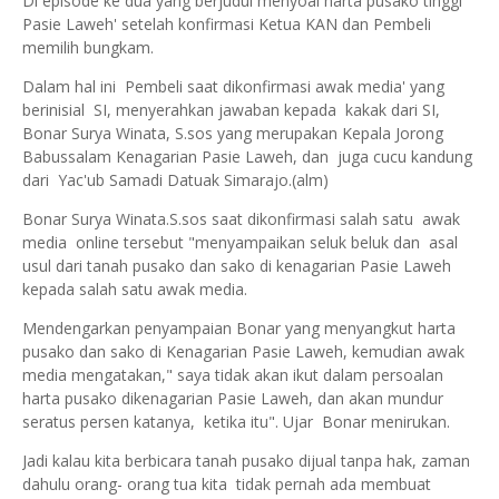
Di episode ke dua yang berjudul menyoal harta pusako tinggi
Pasie Laweh' setelah konfirmasi Ketua KAN dan Pembeli
memilih bungkam.
Dalam hal ini Pembeli saat dikonfirmasi awak media' yang
berinisial SI, menyerahkan jawaban kepada kakak dari SI,
Bonar Surya Winata, S.sos yang merupakan Kepala Jorong
Babussalam Kenagarian Pasie Laweh, dan juga cucu kandung
dari Yac'ub Samadi Datuak Simarajo.(alm)
Bonar Surya Winata.S.sos saat dikonfirmasi salah satu awak
media online tersebut "menyampaikan seluk beluk dan asal
usul dari tanah pusako dan sako di kenagarian Pasie Laweh
kepada salah satu awak media.
Mendengarkan penyampaian Bonar yang menyangkut harta
pusako dan sako di Kenagarian Pasie Laweh, kemudian awak
media mengatakan," saya tidak akan ikut dalam persoalan
harta pusako dikenagarian Pasie Laweh, dan akan mundur
seratus persen katanya, ketika itu". Ujar Bonar menirukan.
Jadi kalau kita berbicara tanah pusako dijual tanpa hak, zaman
dahulu orang- orang tua kita tidak pernah ada membuat