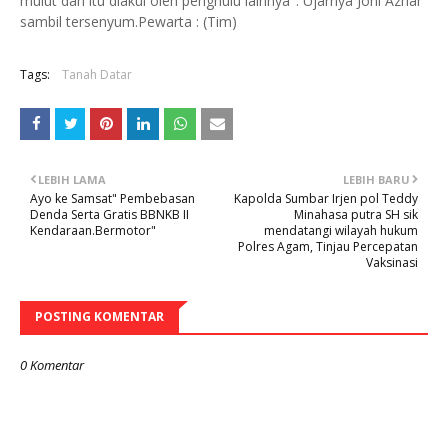
mulut dan itu diakui oleh penghulu lainnya". Ujarnya Joni Azhar
sambil tersenyum.Pewarta : (Tim)
Tags:
Tanah Datar
LEBIH LAMA
LEBIH BARU
Ayo ke Samsat" Pembebasan
Kapolda Sumbar Irjen pol Teddy
Denda Serta Gratis BBNKB II
Minahasa putra SH sik
Kendaraan.Bermotor"
mendatangi wilayah hukum
Polres Agam, Tinjau Percepatan
Vaksinasi
POSTING KOMENTAR
0 Komentar