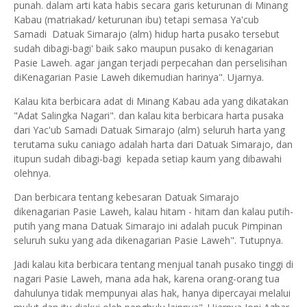
punah. dalam arti kata habis secara garis keturunan di Minang
Kabau (matriakad/ keturunan ibu) tetapi semasa Ya'cub
Samadi Datuak Simarajo (alm) hidup harta pusako tersebut
sudah dibagi-bagi' baik sako maupun pusako di kenagarian
Pasie Laweh. agar jangan terjadi perpecahan dan perselisihan
diKenagarian Pasie Laweh dikemudian harinya". Ujarnya.
Kalau kita berbicara adat di Minang Kabau ada yang dikatakan
"Adat Salingka Nagari". dan kalau kita berbicara harta pusaka
dari Yac'ub Samadi Datuak Simarajo (alm) seluruh harta yang
terutama suku caniago adalah harta dari Datuak Simarajo, dan
itupun sudah dibagi-bagi kepada setiap kaum yang dibawahi
olehnya.
Dan berbicara tentang kebesaran Datuak Simarajo
dikenagarian Pasie Laweh, kalau hitam - hitam dan kalau putih-
putih yang mana Datuak Simarajo ini adalah pucuk Pimpinan
seluruh suku yang ada dikenagarian Pasie Laweh". Tutupnya.
Jadi kalau kita berbicara tentang menjual tanah pusako tinggi di
nagari Pasie Laweh, mana ada hak, karena orang-orang tua
dahulunya tidak mempunyai alas hak, hanya dipercayai melalui