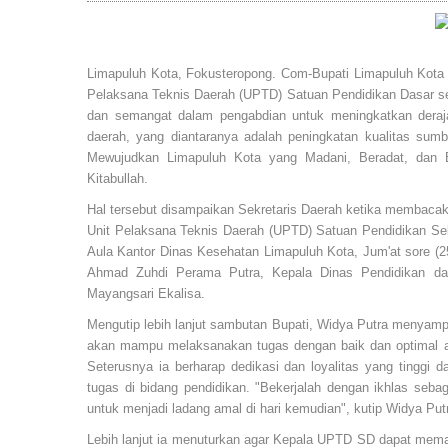
Limapuluh Kota, Fokusteropong. Com-Bupati Limapuluh Kota m
Pelaksana Teknis Daerah (UPTD) Satuan Pendidikan Dasar s
dan semangat dalam pengabdian untuk meningkatkan derajat 
daerah, yang diantaranya adalah peningkatan kualitas sum
Mewujudkan Limapuluh Kota yang Madani, Beradat, dan 
Kitabullah.
Hal tersebut disampaikan Sekretaris Daerah ketika membacak
Unit Pelaksana Teknis Daerah (UPTD) Satuan Pendidikan Se
Aula Kantor Dinas Kesehatan Limapuluh Kota, Jum'at sore (25/
Ahmad Zuhdi Perama Putra, Kepala Dinas Pendidikan da
Mayangsari Ekalisa.
Mengutip lebih lanjut sambutan Bupati, Widya Putra menyamp
akan mampu melaksanakan tugas dengan baik dan optimal 
Seterusnya ia berharap dedikasi dan loyalitas yang tinggi 
tugas di bidang pendidikan. "Bekerjalah dengan ikhlas seb
untuk menjadi ladang amal di hari kemudian", kutip Widya Put
Lebih lanjut ia menuturkan agar Kepala UPTD SD dapat mema