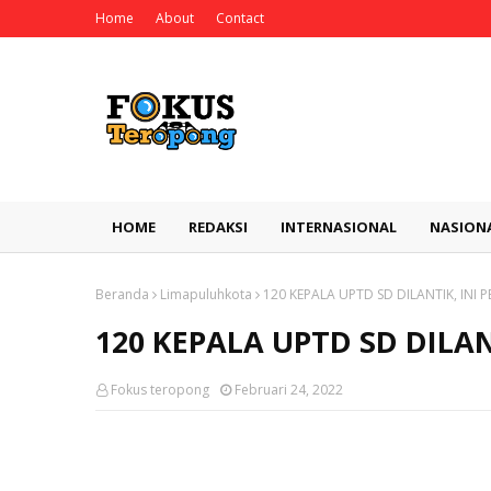
Home
About
Contact
HOME
REDAKSI
INTERNASIONAL
NASION
Beranda
Limapuluhkota
120 KEPALA UPTD SD DILANTIK, INI
120 KEPALA UPTD SD DILA
Fokus teropong
Februari 24, 2022