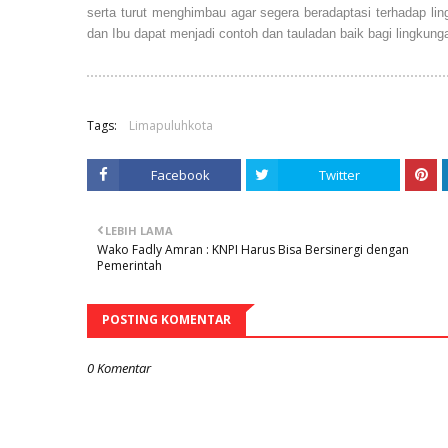
serta turut menghimbau agar segera beradaptasi terhadap 
dan Ibu dapat menjadi contoh dan tauladan baik bagi lingkun
Tags:
Limapuluhkota
Facebook
Twitter
LEBIH LAMA
Wako Fadly Amran : KNPI Harus Bisa Bersinergi dengan
Pemerintah
POSTING KOMENTAR
0 Komentar