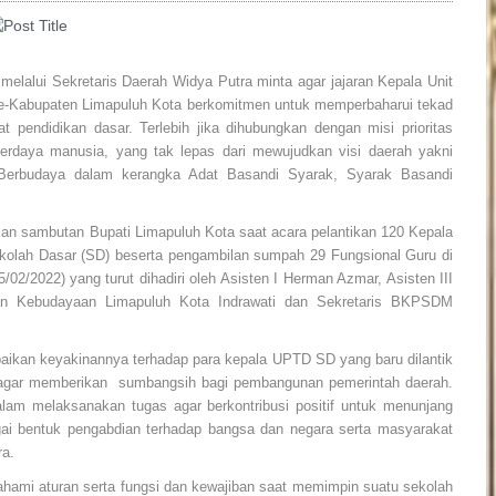
elalui Sekretaris Daerah Widya Putra minta agar jajaran Kepala Unit
e-Kabupaten Limapuluh Kota berkomitmen untuk memperbaharui tekad
pendidikan dasar. Terlebih jika dihubungkan dengan misi prioritas
berdaya manusia, yang tak lepas dari mewujudkan visi daerah yakni
Berbudaya dalam kerangka Adat Basandi Syarak, Syarak Basandi
an sambutan Bupati Limapuluh Kota saat acara pelantikan 120 Kepala
kolah Dasar (SD) beserta pengambilan sumpah 29 Fungsional Guru di
02/2022) yang turut dihadiri oleh Asisten I Herman Azmar, Asisten III
n Kebudayaan Limapuluh Kota Indrawati dan Sekretaris BKPSDM
aikan keyakinannya terhadap para kepala UPTD SD yang baru dilantik
agar memberikan sumbangsih bagi pembangunan pemerintah daerah.
dalam melaksanakan tugas agar berkontribusi positif untuk menunjang
agai bentuk pengabdian terhadap bangsa dan negara serta masyarakat
ra.
hami aturan serta fungsi dan kewajiban saat memimpin suatu sekolah