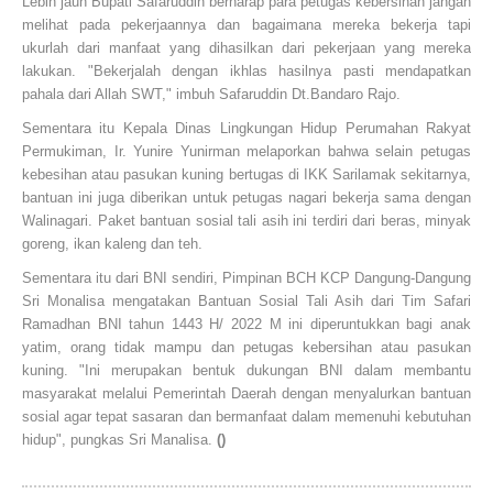
Lebih jauh Bupati Safaruddin berharap para petugas kebersihan jangan
melihat pada pekerjaannya dan bagaimana mereka bekerja tapi
ukurlah dari manfaat yang dihasilkan dari pekerjaan yang mereka
lakukan. "Bekerjalah dengan ikhlas hasilnya pasti mendapatkan
pahala dari Allah SWT," imbuh Safaruddin Dt.Bandaro Rajo.
Sementara itu Kepala Dinas Lingkungan Hidup Perumahan Rakyat
Permukiman, Ir. Yunire Yunirman melaporkan bahwa selain petugas
kebesihan atau pasukan kuning bertugas di IKK Sarilamak sekitarnya,
bantuan ini juga diberikan untuk petugas nagari bekerja sama dengan
Walinagari. Paket bantuan sosial tali asih ini terdiri dari beras, minyak
goreng, ikan kaleng dan teh.
Sementara itu dari BNI sendiri, Pimpinan BCH KCP Dangung-Dangung
Sri Monalisa mengatakan Bantuan Sosial Tali Asih dari Tim Safari
Ramadhan BNI tahun 1443 H/ 2022 M ini diperuntukkan bagi anak
yatim, orang tidak mampu dan petugas kebersihan atau pasukan
kuning. "Ini merupakan bentuk dukungan BNI dalam membantu
masyarakat melalui Pemerintah Daerah dengan menyalurkan bantuan
sosial agar tepat sasaran dan bermanfaat dalam memenuhi kebutuhan
hidup", pungkas Sri Manalisa.
()