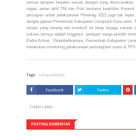
semua tahapan berjalan sesuai dengan yang direncanakan. H
nagari, peran aktif TNI dan Polri terutama keaktifan Korami
persiapan untuk pelaksanaan Pilwanag 2022 juga tak lepas d
dengan jajaran Pemerintah Kabupaten Limapuluh Kota serta TN
situasi yang tenang dan kondusif ini tetap terjaga sampai 
sukses lainnya adalah tingginya partipasi warga pemilih terd
Endra Azmar. Ditambahkannya, Pemerintah Kabupaten Limap
melakukan monitoring pelaksanaan pemungutan suara di TP
Tags:
Limapuluhkota
Facebook
Twitter
LEBIH LAMA
POSTING KOMENTAR