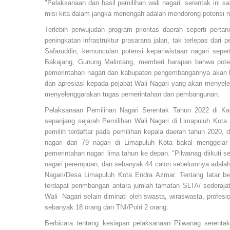
"Pelaksanaan dan hasil pemilihan wali nagari serentak ini sa
misi kita dalam jangka menengah adalah mendorong potensi n
Terlebih perwujudan program prioritas daerah seperti pertani
peningkatan infrastruktur prasarana jalan, tak terlepas dari
Safaruddin, kemunculan potensi kepariwistaan nagari sepe
Bakajang, Gunung Malintang, memberi harapan bahwa potensi 
pemerintahan nagari dan kabupaten pengembangannya akan leb
dan apresiasi kepada pejabat Wali Nagari yang akan menyele
menyelenggarakan tugas pemerintahan dan pembangunan.
Pelaksanaan Pemilihan Nagari Serentak Tahun 2022 di Kab
sepanjang sejarah Pemilihan Wali Nagari di Limapuluh Kota.
pemilih terdaftar pada pemilihan kepala daerah tahun 2020
nagari dari 79 nagari di Limapuluh Kota bakal menggel
pemerintahan nagari lima tahun ke depan. "Pilwanag diikuti s
nagari perempuan, dan sebanyak 44 calon sebelumnya adalah 
Nagari/Desa Limapuluh Kota Endra Azmar. Tentang latar bel
terdapat perimbangan antara jumlah tamatan SLTA/ sederaj
Wali Nagari selain diminati oleh swasta, wiraswasta, profesi
sebanyak 18 orang dan TNI/Polri 2 orang.
Berbicara tentang kesiapan pelaksanaan Pilwanag seren