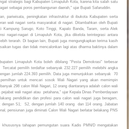
ngat strategis bagi Kabupaten Limapuluh Kota, karena kita salah satu
agari sebagai poros pembangunan daerah," ujar Bupati Safaruddin.
an, pariwisata, peningkatan infrastruktur di ibukota Kabupaten serta
 peran wali nagari serta masyarakat di nagari. Ditambahkan oleh Bupati
rti Kampung Sarugo, Koto Tinggi, Kapalo Banda, Taram, serta Alek
nagari-nagari di Limapuluh Kota, jika dikelola terintegrasi antara
ih terarah. Di bagian lain, Bupati juga mengungkapkan terima kasih
saikan tugas dan tidak mencalonkan lagi atas dharma baktinya dalam
upaten Limapuluh Kota boleh dibilang "Pesta Demokrasi" terbesar
 Tercatat pemilih terdaftar sebanyak 232.227 pemilih melebihi angka
, dengan jumlah 224.393 pemilih. Data juga menunjukkan sebanyak 70
ar pemilhan untuk mencari sosok Wali Nagari yang akan memimpin
ebanyak 298 calon Wali Nagari, 12 orang diantaranya adalah calon wali
pejabat wali nagari atau petahana," ujar Kepala Dinas Pemberdayaan
akang pendidikan dan profesi para calon wali nagari juga beragam,
at dengan S1; S2, dengan jumlah 140 orang dan 114 orang. Jabatan
onal, pensiunan juga diminati Calon Wali Nagari berlatar belakang PNS
tak khususnya tahapan pemungutan suara Kadis PMN/D mengatakan