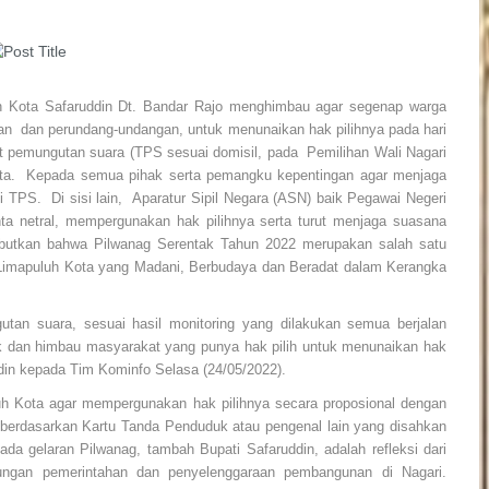
uh Kota Safaruddin Dt. Bandar Rajo menghimbau agar segenap warga
uan dan perundang-undangan, untuk menunaikan hak pilihnya pada hari
 pemungutan suara (TPS sesuai domisil, pada Pemilihan Wali Nagari
ota. Kepada semua pihak serta pemangku kepentingan agar menjaga
TPS. Di sisi lain, Aparatur Sipil Negara (ASN) baik Pegawai Negeri
nta netral, mempergunakan hak pilihnya serta turut menjaga suasana
yebutkan bahwa Pilwanag Serentak Tahun 2022 merupakan salah satu
a Limapuluh Kota yang Madani, Berbudaya dan Beradat dalam Kerangka
utan suara, sesuai hasil monitoring yang dilakukan semua berjalan
k dan himbau masyarakat yang punya hak pilih untuk menunaikan hak
uddin kepada Tim Kominfo Selasa (24/05/2022).
luh Kota agar mempergunakan hak pilihnya secara proposional dengan
 berdasarkan Kartu Tanda Penduduk atau pengenal lain yang disahkan
pada gelaran Pilwanag, tambah Bupati Safaruddin, adalah refleksi dari
ungan pemerintahan dan penyelenggaraan pembangunan di Nagari.