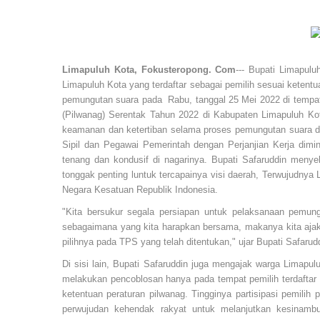
Limapuluh Kota, Fokusteropong. Com
--- Bupati Limapul
Limapuluh Kota yang terdaftar sebagai pemilih sesuai ketent
pemungutan suara pada Rabu, tanggal 25 Mei 2022 di tempat
(Pilwanag) Serentak Tahun 2022 di Kabupaten Limapuluh K
keamanan dan ketertiban selama proses pemungutan suara di 
Sipil dan Pegawai Pemerintah dengan Perjanjian Kerja dimi
tenang dan kondusif di nagarinya. Bupati Safaruddin men
tonggak penting luntuk tercapainya visi daerah, Terwujudny
Negara Kesatuan Republik Indonesia.
"Kita bersukur segala persiapan untuk pelaksanaan pemung
sebagaimana yang kita harapkan bersama, makanya kita aja
pilihnya pada TPS yang telah ditentukan," ujar Bupati Safar
Di sisi lain, Bupati Safaruddin juga mengajak warga Limapu
melakukan pencoblosan hanya pada tempat pemilih terdaftar
ketentuan peraturan pilwanag. Tingginya partisipasi pemilih 
perwujudan kehendak rakyat untuk melanjutkan kesinamb