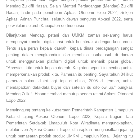
Mendag Zulkifli Hasan. Selain Menteri Perdagangan (Mendag) Zulkifli
Hasan, hadir pada penutupan Apkasi Otonomi Expo 2022, Sekjen
Apkasi Adnan Purichta, seluruh dewan pengurus Apkasi 2022, serta
perwakilan seluruh Kabupaten se Indonesia.
Dilanjutkan Mendag, petani dan UMKM zaman sekarang harus
mempunyai koneksi digitalisasi untuk berinteraksi dengan konsumen.
Tentu saja peran kepala daerah, kepala dinas perdagangan sangat
penting dalam mengkoordinir dan membina usaha-usah di daerah
untuk menggunakan platform digital untuk menarik pasar global.
"Apresiasi kita untuk kepala daerah. Kegiatan seperti ini penting untuk
memperkenalkan produk kita. Pameran itu penting. Saya tahun 84 ikut
pameran bukan disini lagi tapi di china, 2005 di jerman, untuk
mendapatkan data-data buyer dan setelah itu difollow up," pungkas
Mendag Zulkifli Hasan sembari menutup secara resmi Apkasi Otonomi
Expo 2022.
Menyinggung tentang keikutsertaan Pemerintah Kabupaten Limapuluh
Kota di ajang Apkasi Otonomi Expo 2022, Kepala Bagian Tata
Pemerintah Setdakab Limapuluh Kota Wiradinata mengungkapkan,
melalui iven Apkasi Otonomi Expo, diharapkan menghasilkan jejaring
untuk pemasaran produk produk UMKM Limapuluh Kota. Jejaring itu