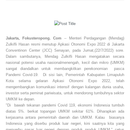
Jakarta, Fokusteropong. Com
-- Menteri Perdagangan (Mendag)
Zulkifli Hasan resmi menutup Apkasi Otonomi Expo 2022 di Jakarta
Conventinon Center (JCC) Senayan, pada Jumat,(22/7/2022) sore.
Dalam sambutanya, Mendag Zulkifli Hasan mengatakan secara
nasional potensi usaha nasionalmenengah, kecil dan mikro (UMKM)
sangat diandalkan untuk membangkitkan perekonomian pasca
Pandemi Covid-19. Di sisi lain, Pemerintah Kabupaten Limapuluh
Kota selama gelaran Apkasi Otonomi Expo 2022, telah
mengembangkan komunikasi intensif dengan kalangan dunia usaha,
investor serta peminat pariwisata, untuk mendorong tumbuhnya sektor
UMKM ke depan.
"Di bawah tekanan pandemi Covid 119, ekonomi Indonesia tumbuh
diatas 5%. berkat topangan UMKM sekitar 61%. Diharapkan ada
kerjasama antara pemerintah daerah dan UMKM. Kalau biasanya
Indonesia yang diserbu produk luar negeri, kini saatnya kita yang
menyerbu pasar luar negeri dengan produk produk UMKM," cetus