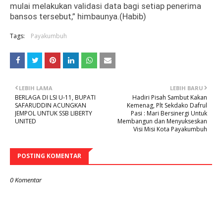
mulai melakukan validasi data bagi setiap penerima
bansos tersebut,” himbaunya.(Habib)
Tags:
Payakumbuh
LEBIH LAMA
LEBIH BARU
BERLAGA DI LSI U-11, BUPATI
Hadiri Pisah Sambut Kakan
SAFARUDDIN ACUNGKAN
Kemenag, Plt Sekdako Dafrul
JEMPOL UNTUK SSB LIBERTY
Pasi : Mari Bersinergi Untuk
UNITED
Membangun dan Menyukseskan
Visi Misi Kota Payakumbuh
POSTING KOMENTAR
0 Komentar