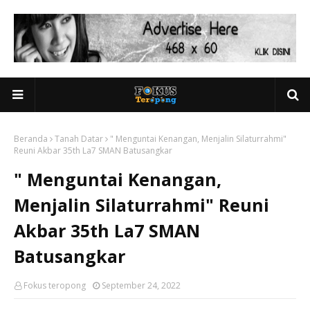
Beranda
Tanah Datar
" Menguntai Kenangan, Menjalin Silaturrahmi"
Reuni Akbar 35th La7 SMAN Batusangkar
" Menguntai Kenangan,
Menjalin Silaturrahmi" Reuni
Akbar 35th La7 SMAN
Batusangkar
Fokus teropong
September 24, 2022