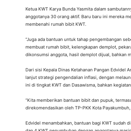
Ketua KWT Karya Bunda Yasmita dalam sambutanny
anggotanya 30 orang aktif. Baru baru ini mereka 
membenahi rumah bibit KWT.
“Juga ada bantuan untuk tahap pengembangan sebe
membuat rumah bibit, kelengkapan demplot, pekara
dikonsumsi anggota, hasil demplot dijual, bahkan 
Dari sisi Kepala Dinas Ketahanan Pangan Edvidel A
lanjut strategi pengendalian inflasi, dengan mel
ini di tingkat KWT dan Dasawisma, bahkan kegiatan
“Kita memberikan bantuan bibit dan pupuk, termas
direkomendasikan oleh TP-PKK Kota Payakumbuh, ya
Edvidel menambahkan, bantuan bagi KWT sudah di
dan 4 KWT penumbuhan dengan anggotanya masing