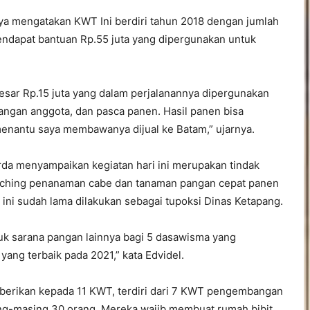
a mengatakan KWT Ini berdiri tahun 2018 dengan jumlah
mendapat bantuan Rp.55 juta yang dipergunakan untuk
sar Rp.15 juta yang dalam perjalanannya dipergunakan
ngan anggota, dan pasca panen. Hasil panen bisa
menantu saya membawanya dijual ke Batam,” ujarnya.
rda menyampaikan kegiatan hari ini merupakan tindak
aunching penanaman cabe dan tanaman pangan cepat panen
 ini sudah lama dilakukan sebagai tupoksi Dinas Ketapang.
uk sarana pangan lainnya bagi 5 dasawisma yang
ng terbaik pada 2021,” kata Edvidel.
berikan kepada 11 KWT, terdiri dari 7 KWT pengembangan
-masing 30 orang. Mereka wajib membuat rumah bibit