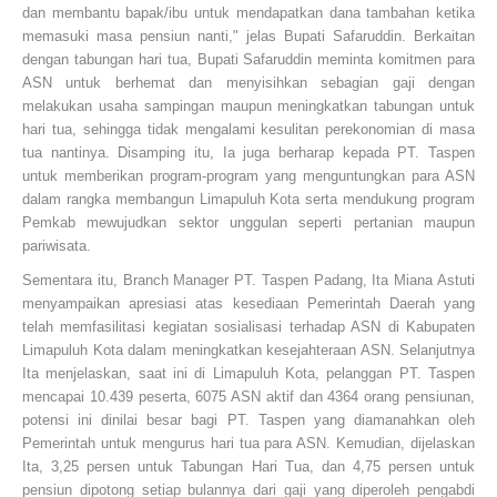
dan membantu bapak/ibu untuk mendapatkan dana tambahan ketika
memasuki masa pensiun nanti," jelas Bupati Safaruddin. Berkaitan
dengan tabungan hari tua, Bupati Safaruddin meminta komitmen para
ASN untuk berhemat dan menyisihkan sebagian gaji dengan
melakukan usaha sampingan maupun meningkatkan tabungan untuk
hari tua, sehingga tidak mengalami kesulitan perekonomian di masa
tua nantinya. Disamping itu, Ia juga berharap kepada PT. Taspen
untuk memberikan program-program yang menguntungkan para ASN
dalam rangka membangun Limapuluh Kota serta mendukung program
Pemkab mewujudkan sektor unggulan seperti pertanian maupun
pariwisata.
Sementara itu, Branch Manager PT. Taspen Padang, Ita Miana Astuti
menyampaikan apresiasi atas kesediaan Pemerintah Daerah yang
telah memfasilitasi kegiatan sosialisasi terhadap ASN di Kabupaten
Limapuluh Kota dalam meningkatkan kesejahteraan ASN. Selanjutnya
Ita menjelaskan, saat ini di Limapuluh Kota, pelanggan PT. Taspen
mencapai 10.439 peserta, 6075 ASN aktif dan 4364 orang pensiunan,
potensi ini dinilai besar bagi PT. Taspen yang diamanahkan oleh
Pemerintah untuk mengurus hari tua para ASN. Kemudian, dijelaskan
Ita, 3,25 persen untuk Tabungan Hari Tua, dan 4,75 persen untuk
pensiun dipotong setiap bulannya dari gaji yang diperoleh pengabdi