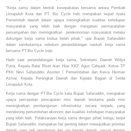
"Kerja sama dalam bentuk kesepakatan bersama antara Pemkab
Limapuluh Kota dan PT. Bio Cycle Indo merupakan wujud nyata
Pemerintah daerah dalam upaya meningkatkan kualitas kehidupan
masyarakat yang lebih baik dengan mengatasi permasalahan
persampahan dan meningkatkan perekonomian masyarakat melalui
dukungan kerja sama kedua belah pihak," ujar Bupati Safaruddin
dalam sambutannya sebelum penandatangan naskah kerja sama
bersama PT.Bio Cycle Indo.
Hadir saat penandatangan kerja sama, Sekretaris Daerah Widya
Putra, Kepala Balai Riset Ikan Hias KKP Agus Cahyadi, Ketua TP
PKK Nevi Safaruddin, Asisten I Pemerintahan dan Kesra Herman
Azmar, Kepala Perangkat Daerah dan Kepala Bagian di Setda
Limapuluh Kota.
Kerja sama dengan PT.Bio Cycle kata Bupati Safaruddin, merupakan
upaya percepatan pencapaian misi daerah terutama pada misi
meningkatkan pembangunan infrastruktur secara terpadu yang
mendorong pertumbuhan ekonomi dan kualitas kehidupan masyarakat
yang lebih baik. Pelaksanaan kerja sama dengan pihak ketiga, lanjut
Bupati Safaruddin, merupakan hal penting dalam mewujudkan prioritas
daerah yang jadi penjabaran dari visi kepala daerah, sesuai dengan