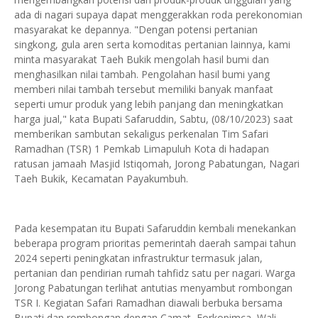
ada di nagari supaya dapat menggerakkan roda perekonomian
masyarakat ke depannya. "Dengan potensi pertanian
singkong, gula aren serta komoditas pertanian lainnya, kami
minta masyarakat Taeh Bukik mengolah hasil bumi dan
menghasilkan nilai tambah. Pengolahan hasil bumi yang
memberi nilai tambah tersebut memiliki banyak manfaat
seperti umur produk yang lebih panjang dan meningkatkan
harga jual," kata Bupati Safaruddin, Sabtu, (08/10/2023) saat
memberikan sambutan sekaligus perkenalan Tim Safari
Ramadhan (TSR) 1 Pemkab Limapuluh Kota di hadapan
ratusan jamaah Masjid Istiqomah, Jorong Pabatungan, Nagari
Taeh Bukik, Kecamatan Payakumbuh.
Pada kesempatan itu Bupati Safaruddin kembali menekankan
beberapa program prioritas pemerintah daerah sampai tahun
2024 seperti peningkatan infrastruktur termasuk jalan,
pertanian dan pendirian rumah tahfidz satu per nagari. Warga
Jorong Pabatungan terlihat antutias menyambut rombongan
TSR I. Kegiatan Safari Ramadhan diawali berbuka bersama
Bupati dan rombongan dengan Camat, Forkopimca, Wali