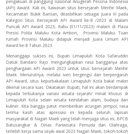
pengakuan di panggung nasional Anugerah Pesona Indonesia
(API) Award. Kali ini, kawasan situs bersejarah Menhir Maek,
Kecamatan Bukik Barisan, ditasbihkan sebagai Juara III pada
Kategori Situs Bersejarah API Award ke-8 /2023 di Malam
Puncak API Award 2023, Rabu (01/11/2023) malam di Plaza
Presisi Polda Maluku Kota Ambon, Provinsi Maluku. Tuan
rumah Provinsi Maluku didapuk menjadi Juara Umum API
Award ke-8 Tahun 2023.
Menanggapi sukses ini, Bupati Limapuluh Kota Safaruddin
Datuk Bandaro Rajo mengungkapkan rasa bangganya atas
penghargaan API Award 2023 untuk situs bersejarah Menhir
Maek. Menurutnya, melalui iven bergengsi dan berpengaruh
API Award, situs kepurbakalaan Limapuluh Kota bakal makin
dikenal secara luas. Dikatakan Bupati, hal ini akan berdampak
kepada terbukanya variasi wisata sejarah/ minat khusus di
Limapuluh Kota selain wisata keindahan alam, budaya dan
kuliner. Kita bangga patut memberikan acungan jempol, rasa
terima kasih atas apresiasi ini kepada seluruh lapisan
masyarakat di Nagari Maek yang telah menjaga situs ini, BPCB
Batusangkar & Dinas Pariwisata Pemuda dan Olahraga,
terlebih kerja sama sejak awal 2023 Nagari Maek, tokoh-tokoh