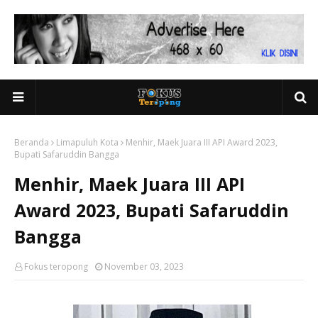
Beranda
Limapuluh Kota
Menhir, Maek Juara III API Award 2023,
Bupati Safaruddin Bangga
Menhir, Maek Juara III API
Award 2023, Bupati Safaruddin
Bangga
Fokus teropong
November 03, 2023