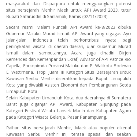
masyarakat dan Disparpora untuk menggaungkan potensi
situs bersejarah Menhir Maek untuk API Award 2023, tutur
Bupati Safaruddin di Sarilamak, Kamis (02/11/2023).
Secara resmi Malam Puncak API Award ke-8/2023 dibuka
Gubernur Maluku Murad Ismail. API Award yang digagas Ayo
Jalan-Jalan Indonesia telah berkontribusi nyata bagi
peningkatan wisata di daerah-daerah, ujar Gubernur Murad
Ismail dalam sambutannya. Acara juga dihadiri Dirjen
Kemendes dan Kemenpar dan Ekraf, Advisor of API Patrice Rio
Capella, Forkopimda Provinsi Maluku dan PJ Walikota Bodewin
E. Wattimena. Tropi Juara III Kategori Situs Bersejarah untuk
Kawasan Seribu Menhir diserahkan kepada Bupati Limapuluh
Kota yang diwakili Asisten Ekonomi dan Pembangunan Setda
Limapuluh Kota
Selain Kabupaten Limapuluh Kota, dua daerahnya di Sumatera
Barat juga diganjar API Award, Kabupaten Sijunjung pada
Kategori Festival Wisata Lansek Manih dan Kabupaten Agam
pada Kategori Wisata Belanja, Pasar Panampuang.
Raihan situs bersejarah Menhir, Maek atau populer dikenal
Kawasan Seribu Menhir ini, terasa spesial dan seakan