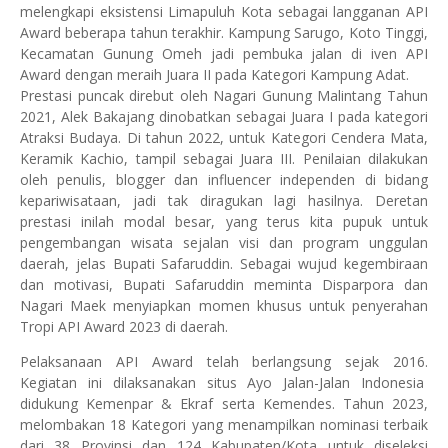
melengkapi eksistensi Limapuluh Kota sebagai langganan API
Award beberapa tahun terakhir. Kampung Sarugo, Koto Tinggi,
Kecamatan Gunung Omeh jadi pembuka jalan di iven API
Award dengan meraih Juara II pada Kategori Kampung Adat.
Prestasi puncak direbut oleh Nagari Gunung Malintang Tahun
2021, Alek Bakajang dinobatkan sebagai Juara I pada kategori
Atraksi Budaya. Di tahun 2022, untuk Kategori Cendera Mata,
Keramik Kachio, tampil sebagai Juara III. Penilaian dilakukan
oleh penulis, blogger dan influencer independen di bidang
kepariwisataan, jadi tak diragukan lagi hasilnya. Deretan
prestasi inilah modal besar, yang terus kita pupuk untuk
pengembangan wisata sejalan visi dan program unggulan
daerah, jelas Bupati Safaruddin. Sebagai wujud kegembiraan
dan motivasi, Bupati Safaruddin meminta Disparpora dan
Nagari Maek menyiapkan momen khusus untuk penyerahan
Tropi API Award 2023 di daerah.
Pelaksanaan API Award telah berlangsung sejak 2016.
Kegiatan ini dilaksanakan situs Ayo Jalan-Jalan Indonesia
didukung Kemenpar & Ekraf serta Kemendes. Tahun 2023,
melombakan 18 Kategori yang menampilkan nominasi terbaik
dari 38 Provinsi dan 124 Kabupaten/Kota untuk diseleksi