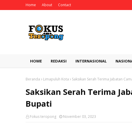
Home
About
Contact
HOME
REDAKSI
INTERNASIONAL
NASION
Beranda
Limapuluh Kota
Saksikan Serah Terima Jabatan Camat
Saksikan Serah Terima Jab
Bupati
Fokus teropong
November 03, 2023