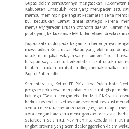
Bupati dalam sambutannya mengatakan, Kecamatan Ha
Kabupaten Limapuluh Kota yang merupakan satu-satu
mampu memimpin perangkat kecamatan serta membimbin
itu, kedudukan Camat dinilai strategis karena m
menyelenggarakan urusan otonomi daerah. Camat h
publik yang berkualitas, efektif, dan efisien di wilayahn
Bupati Safaruddin pada bagian lain Berbagainya menga
mewujudkan Kecamatan Harau yang lebih maju dengan
untuk memajukan wilayah yang ia pimpin. “Tidak hanya
harapan saya, camat berkontribusi aktif untuk menu
tidak melakukan pernikahan dini, memaksimalkan pola
Bupati Safaruddin.
Sementara itu, Ketua TP PKK Lima Puluh Kota Nevi
program pokoknya merupakan mitra strategis pemerin
keluarga. “Sesuai dengan Visi dan Misi PKK yaitu te
berkualitas melalui ketahanan ekonomi, revolusi menta
Ketua TP PKK Kecamatan Harau yang baru dapat menja
Kota dengan baik serta meningkatkan prestasi di berba
Safaruddin. Selain itu, Nevi meminta kepada TP PKK 
tingkat provinsi yang akan diselenggarakan dalam wa