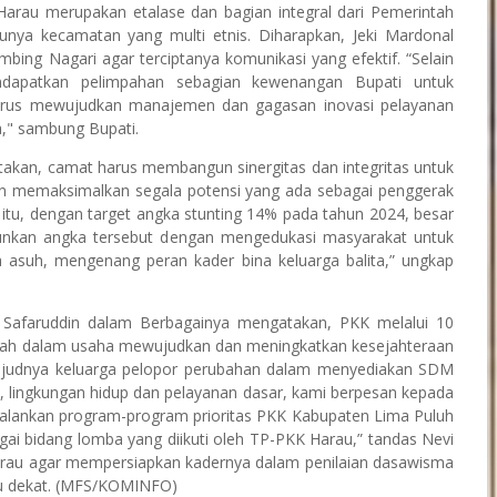
rau merupakan etalase dan bagian integral dari Pemerintah
nya kecamatan yang multi etnis. Diharapkan, Jeki Mardonal
g Nagari agar terciptanya komunikasi yang efektif. “Selain
endapatkan pelimpahan sebagian kewenangan Bupati untuk
arus mewujudkan manajemen dan gagasan inovasi pelayanan
ya," sambung Bupati.
takan, camat harus membangun sinergitas dan integritas untuk
 memaksimalkan segala potensi yang ada sebagai penggerak
 itu, dengan target angka stunting 14% pada tahun 2024, besar
runkan angka tersebut dengan mengedukasi masyarakat untuk
 asuh, mengenang peran kader bina keluarga balita,” ungkap
 Safaruddin dalam Berbagainya mengatakan, PKK melalui 10
tah dalam usaha mewujudkan dan meningkatkan kesejahteraan
rwujudnya keluarga pelopor perubahan dalam menyediakan SDM
l, lingkungan hidup dan pelayanan dasar, kami berpesan kepada
lankan program-program prioritas PKK Kabupaten Lima Puluh
gai bidang lomba yang diikuti oleh TP-PKK Harau,” tandas Nevi
Harau agar mempersiapkan kadernya dalam penilaian dasawisma
ktu dekat. (MFS/KOMINFO)