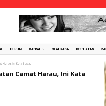
AL
HUKUM
DAERAH
OLAHRAGA
KESEHATAN
PA
 Harau, Ini Kata Bupati
atan Camat Harau, Ini Kata