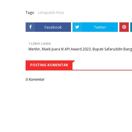
Tags:
Limapuluh Kota
Facebook
Twitter
LEBIH LAMA
Menhir, Maek Juara III API Award 2023, Bupati Safaruddin Ban
POSTING KOMENTAR
0 Komentar