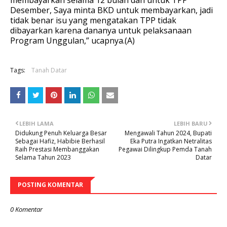
membayarkan selama 12 bulan dan untuk TPP
Desember, Saya minta BKD untuk membayarkan, jadi
tidak benar isu yang mengatakan TPP tidak
dibayarkan karena dananya untuk pelaksanaan
Program Unggulan,” ucapnya.(A)
Tags:
Tanah Datar
LEBIH LAMA
LEBIH BARU
Didukung Penuh Keluarga Besar
Mengawali Tahun 2024, Bupati
Sebagai Hafiz, Habibie Berhasil
Eka Putra Ingatkan Netralitas
Raih Prestasi Membanggakan
Pegawai Dilingkup Pemda Tanah
Selama Tahun 2023
Datar
POSTING KOMENTAR
0 Komentar