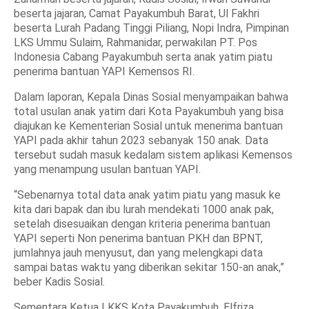
beserta jajaran, Camat Payakumbuh Barat, Ul Fakhri
beserta Lurah Padang Tinggi Piliang, Nopi Indra, Pimpinan
LKS Ummu Sulaim, Rahmanidar, perwakilan PT. Pos
Indonesia Cabang Payakumbuh serta anak yatim piatu
penerima bantuan YAPI Kemensos RI.
Dalam laporan, Kepala Dinas Sosial menyampaikan bahwa
total usulan anak yatim dari Kota Payakumbuh yang bisa
diajukan ke Kementerian Sosial untuk menerima bantuan
YAPI pada akhir tahun 2023 sebanyak 150 anak. Data
tersebut sudah masuk kedalam sistem aplikasi Kemensos
yang menampung usulan bantuan YAPI.
“Sebenarnya total data anak yatim piatu yang masuk ke
kita dari bapak dan ibu lurah mendekati 1000 anak pak,
setelah disesuaikan dengan kriteria penerima bantuan
YAPI seperti Non penerima bantuan PKH dan BPNT,
jumlahnya jauh menyusut, dan yang melengkapi data
sampai batas waktu yang diberikan sekitar 150-an anak,”
beber Kadis Sosial.
Sementara Ketua LKKS Kota Payakumbuh, Elfriza