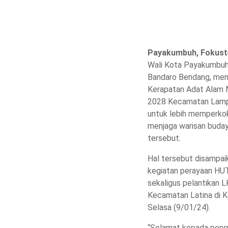
Payakumbuh, Fokus
Wali Kota Payakumbuh
Bandaro Bendang, me
Kerapatan Adat Alam
2028 Kecamatan Lampo
untuk lebih memperkok
menjaga warisan buday
tersebut.
Hal tersebut disampai
kegiatan perayaan HU
sekaligus pelantikan
Kecamatan Latina di 
Selasa (9/01/24).
“Selamat kepada pen