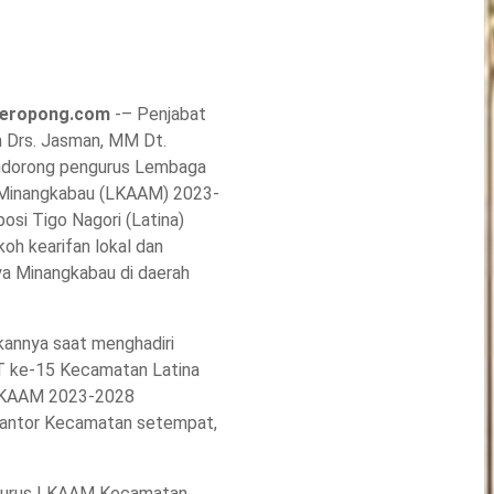
teropong.com
-– Penjabat
 Drs. Jasman, MM Dt.
ndorong pengurus Lembaga
 Minangkabau (LKAAM) 2023-
si Tigo Nagori (Latina)
oh kearifan lokal dan
a Minangkabau di daerah
kannya saat menghadiri
T ke-15 Kecamatan Latina
 LKAAM 2023-2028
Kantor Kecamatan setempat,
gurus LKAAM Kecamatan