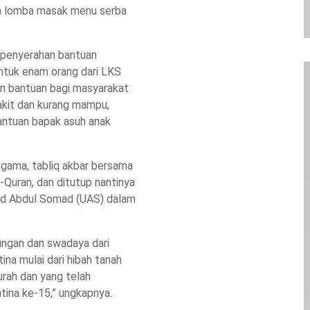
ya lomba masak menu serba
, penyerahan bantuan
ntuk enam orang dari LKS
an bantuan bagi masyarakat
akit dan kurang mampu,
antuan bapak asuh anak
agama, tabliq akbar bersama
-Quran, dan ditutup nantinya
ad Abdul Somad (UAS) dalam
ungan dan swadaya dari
ina mulai dari hibah tanah
rah dan yang telah
ina ke-15,” ungkapnya.