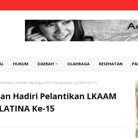
AL
HUKUM
DAERAH
OLAHRAGA
KESEHATAN
PA
lantikan LKAAM Sekaligus HUT Kecamatan LATINA Ke-15
an Hadiri Pelantikan LKAAM
LATINA Ke-15