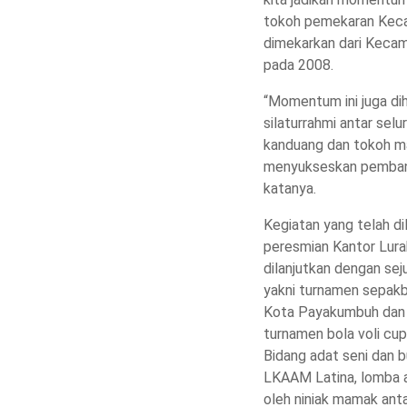
tokoh pemekaran Keca
dimekarkan dari Keca
pada 2008.
“Momentum ini juga di
silaturrahmi antar sel
kanduang dan tokoh m
menyukseskan pembang
katanya.
Kegiatan yang telah di
peresmian Kantor Lura
dilanjutkan dengan sej
yakni turnamen sepakb
Kota Payakumbuh dan 
turnamen bola voli cu
Bidang adat seni dan b
LKAAM Latina, lomba a
oleh niniak mamak anta