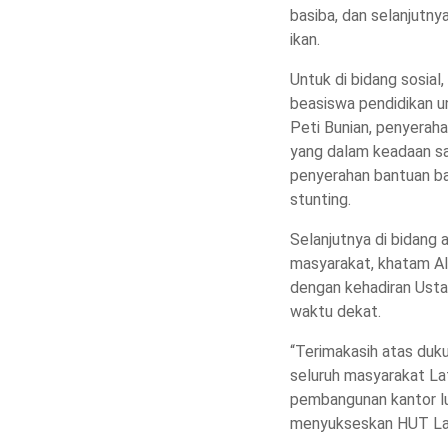
basiba, dan selanjutn
ikan.
Untuk di bidang sosial
beasiswa pendidikan u
Peti Bunian, penyerah
yang dalam keadaan s
penyerahan bantuan b
stunting.
Selanjutnya di bidang 
masyarakat, khatam Al
dengan kehadiran Ust
waktu dekat.
“Terimakasih atas duk
seluruh masyarakat Lat
pembangunan kantor lu
menyukseskan HUT Lat