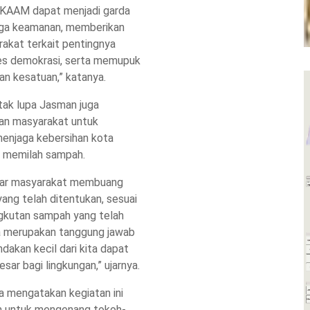
KAAM dapat menjadi garda
ga keamanan, memberikan
akat terkait pentingnya
ses demokrasi, serta memupuk
n kesatuan,” katanya.
tak lupa Jasman juga
san masyarakat untuk
menjaga kebersihan kota
 memilah sampah.
gar masyarakat membuang
ng telah ditentukan, sesuai
gkutan sampah yang telah
ta merupakan tanggung jawab
ndakan kecil dari kita dapat
ar bagi lingkungan,” ujarnya.
a mengatakan kegiatan ini
m untuk mengenang tokoh-