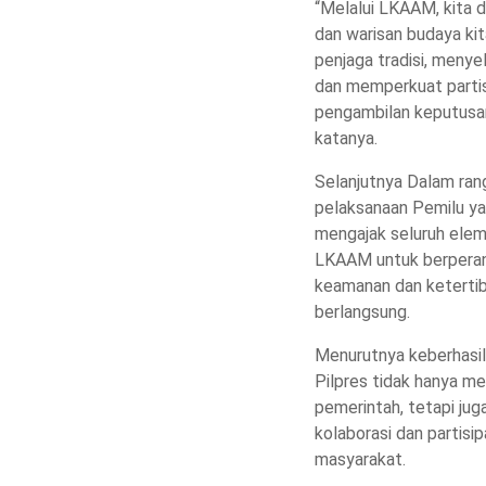
“Melalui LKAAM, kita 
dan warisan budaya ki
penjaga tradisi, meny
dan memperkuat parti
pengambilan keputusan 
katanya.
Selanjutnya Dalam ra
pelaksanaan Pemilu y
mengajak seluruh ele
LKAAM untuk berperan
keamanan dan keterti
berlangsung.
Menurutnya keberhasil
Pilpres tidak hanya m
pemerintah, tetapi jug
kolaborasi dan partisip
masyarakat.