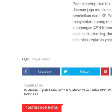
Pada kesempatan itu,
Jasman juga melaksan
pendidikan dari LKS P
masyarakat kurang mam
sumbangan ASN Kecama
asuh anak stunting, da
sejumlah kegiatan yan
Tags:
Payakumbuh
Facebook
Twitter
LEBIH LAMA
Ini Alasan Bupati Agam Sumbar Silaturahmi ke Kantor DPP FWJ
Indonesia
POSTING KOMENTAR