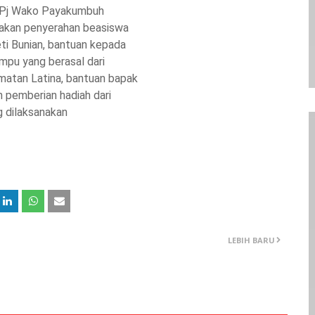
 Pj Wako Payakumbuh
akan penyerahan beasiswa
eti Bunian, bantuan kepada
pu yang berasal dari
tan Latina, bantuan bapak
n pemberian hadiah dari
g dilaksanakan
LEBIH BARU