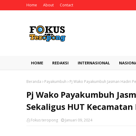
Home
About
Contact
HOME
REDAKSI
INTERNASIONAL
NASION
Beranda
Payakumbuh
Pj Wako Payakumbuh Jasman Hadiri Pe
Pj Wako Payakumbuh Jasm
Sekaligus HUT Kecamatan 
Fokus teropong
Januari 09, 2024