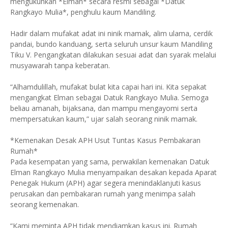
mengukuhkan *Elman* secara resmi sebagai *Datuk
Rangkayo Mulia*, penghulu kaum Mandiling.
Hadir dalam mufakat adat ini ninik mamak, alim ulama, cerdik
pandai, bundo kanduang, serta seluruh unsur kaum Mandiling
Tiku V. Pengangkatan dilakukan sesuai adat dan syarak melalui
musyawarah tanpa keberatan.
“Alhamdulillah, mufakat bulat kita capai hari ini. Kita sepakat
mengangkat Elman sebagai Datuk Rangkayo Mulia. Semoga
beliau amanah, bijaksana, dan mampu mengayomi serta
mempersatukan kaum,” ujar salah seorang ninik mamak.
*Kemenakan Desak APH Usut Tuntas Kasus Pembakaran
Rumah*
Pada kesempatan yang sama, perwakilan kemenakan Datuk
Elman Rangkayo Mulia menyampaikan desakan kepada Aparat
Penegak Hukum (APH) agar segera menindaklanjuti kasus
perusakan dan pembakaran rumah yang menimpa salah
seorang kemenakan.
“Kami meminta APH tidak mendiamkan kasus ini. Rumah