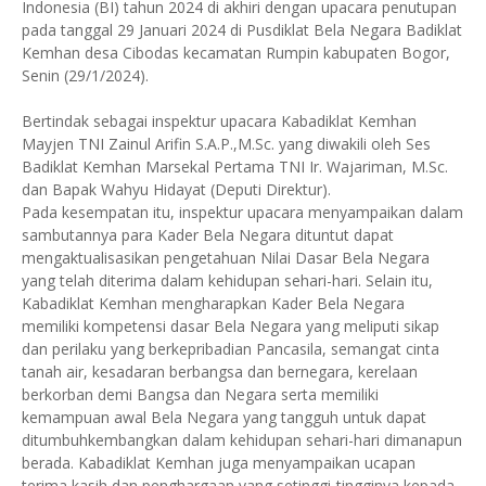
Indonesia (BI) tahun 2024 di akhiri dengan upacara penutupan
pada tanggal 29 Januari 2024 di Pusdiklat Bela Negara Badiklat
Kemhan desa Cibodas kecamatan Rumpin kabupaten Bogor,
Senin (29/1/2024).
Bertindak sebagai inspektur upacara Kabadiklat Kemhan
Mayjen TNI Zainul Arifin S.A.P.,M.Sc. yang diwakili oleh Ses
Badiklat Kemhan Marsekal Pertama TNI Ir. Wajariman, M.Sc.
dan Bapak Wahyu Hidayat (Deputi Direktur).
Pada kesempatan itu, inspektur upacara menyampaikan dalam
sambutannya para Kader Bela Negara dituntut dapat
mengaktualisasikan pengetahuan Nilai Dasar Bela Negara
yang telah diterima dalam kehidupan sehari-hari. Selain itu,
Kabadiklat Kemhan mengharapkan Kader Bela Negara
memiliki kompetensi dasar Bela Negara yang meliputi sikap
dan perilaku yang berkepribadian Pancasila, semangat cinta
tanah air, kesadaran berbangsa dan bernegara, kerelaan
berkorban demi Bangsa dan Negara serta memiliki
kemampuan awal Bela Negara yang tangguh untuk dapat
ditumbuhkembangkan dalam kehidupan sehari-hari dimanapun
berada. Kabadiklat Kemhan juga menyampaikan ucapan
terima kasih dan penghargaan yang setinggi-tingginya kepada