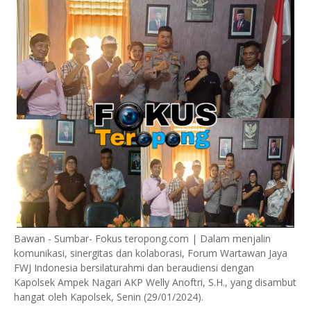
Bawan - Sumbar- Fokus teropong.com | Dalam menjalin
komunikasi, sinergitas dan kolaborasi, Forum Wartawan Jaya
FWJ Indonesia bersilaturahmi dan beraudiensi dengan
Kapolsek Ampek Nagari AKP Welly Anoftri, S.H., yang disambut
hangat oleh Kapolsek, Senin (29/01/2024).