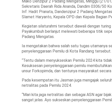
Mako Denzipur 2 Padang Mengatas, Minggu (21/01/
Sekretaris Daerah Rida Ananda, Dandim 0306/50 Ko
Inf. Hadit Pranata, Dandenzipur 2 Padang Mengatas
Slamet Haryanto, Kepala OPD dan Kepala Bagian 
Kegiatan silaturahmi tersebut diawali dengan turin
Payakumbuh berlanjut melewati beberapa titik seper
Padang Mengatas.
Ia mengatakan bahwa salah satu tugas utamanya s
penyelenggaraan Pemilu di Kota Randang tersebut.
“Tentu dalam menyukseskan Pemilu 2024 kita tida
Kesuksesan penyelenggaraan pemilu membutuhkan du
unsur Forkopimda, dan tentunya masyarakat secara k
Pada kesempatan itu Jasman juga mengajak seluruh 
netralitas pada Pemilu 2024.
“Mari kita jaga netralitas dan sebagai ASN agar bija
sangat jelas. Ayo sukseskan penyelenggaraan Pemi