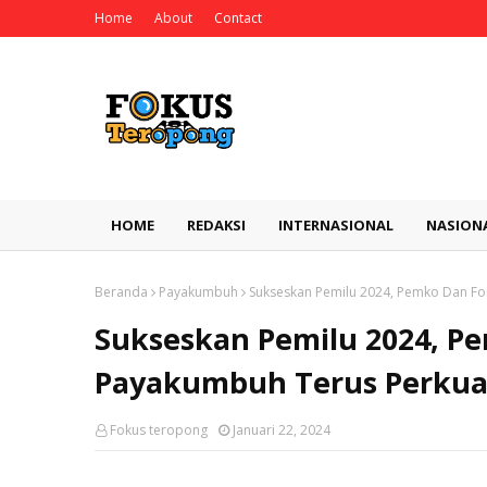
Home
About
Contact
HOME
REDAKSI
INTERNASIONAL
NASION
Beranda
Payakumbuh
Sukseskan Pemilu 2024, Pemko Dan Fo
Sukseskan Pemilu 2024, P
Payakumbuh Terus Perkuat
Fokus teropong
Januari 22, 2024