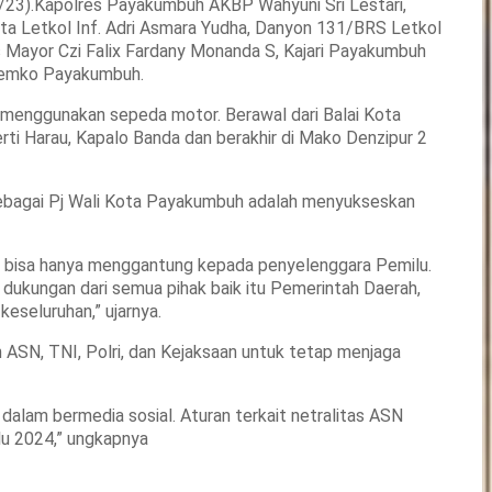
23).Kapolres Payakumbuh AKBP Wahyuni Sri Lestari,
ta Letkol Inf. Adri Asmara Yudha, Danyon 131/BRS Letkol
 Mayor Czi Falix Fardany Monanda S, Kajari Payakumbuh
Pemko Payakumbuh.
g menggunakan sepeda motor. Berawal dari Balai Kota
ti Harau, Kapalo Banda dan berakhir di Mako Denzipur 2
ebagai Pj Wali Kota Payakumbuh adalah menyukseskan
k bisa hanya menggantung kepada penyelenggara Pemilu.
kungan dari semua pihak baik itu Pemerintah Daerah,
eseluruhan,” ujarnya.
ASN, TNI, Polri, dan Kejaksaan untuk tetap menjaga
k dalam bermedia sosial. Aturan terkait netralitas ASN
lu 2024,” ungkapnya