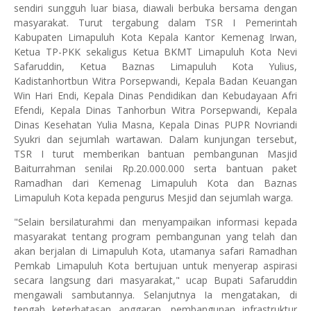
sendiri sungguh luar biasa, diawali berbuka bersama dengan
masyarakat. Turut tergabung dalam TSR I Pemerintah
Kabupaten Limapuluh Kota Kepala Kantor Kemenag Irwan,
Ketua TP-PKK sekaligus Ketua BKMT Limapuluh Kota Nevi
Safaruddin, Ketua Baznas Limapuluh Kota Yulius,
Kadistanhortbun Witra Porsepwandi, Kepala Badan Keuangan
Win Hari Endi, Kepala Dinas Pendidikan dan Kebudayaan Afri
Efendi, Kepala Dinas Tanhorbun Witra Porsepwandi, Kepala
Dinas Kesehatan Yulia Masna, Kepala Dinas PUPR Novriandi
Syukri dan sejumlah wartawan. Dalam kunjungan tersebut,
TSR I turut memberikan bantuan pembangunan Masjid
Baiturrahman senilai Rp.20.000.000 serta bantuan paket
Ramadhan dari Kemenag Limapuluh Kota dan Baznas
Limapuluh Kota kepada pengurus Mesjid dan sejumlah warga.
"Selain bersilaturahmi dan menyampaikan informasi kepada
masyarakat tentang program pembangunan yang telah dan
akan berjalan di Limapuluh Kota, utamanya safari Ramadhan
Pemkab Limapuluh Kota bertujuan untuk menyerap aspirasi
secara langsung dari masyarakat," ucap Bupati Safaruddin
mengawali sambutannya. Selanjutnya Ia mengatakan, di
tengah keterbatasan anggaran, pembangunan infrastruktur