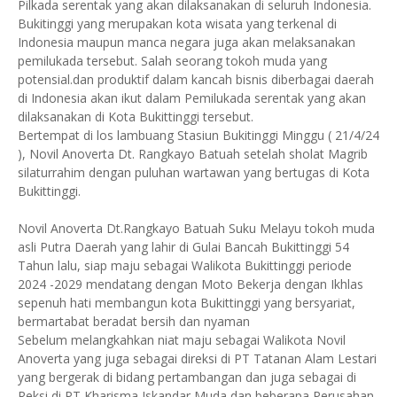
Pilkada serentak yang akan dilaksanakan di seluruh Indonesia.
Bukitinggi yang merupakan kota wisata yang terkenal di
Indonesia maupun manca negara juga akan melaksanakan
pemilukada tersebut. Salah seorang tokoh muda yang
potensial.dan produktif dalam kancah bisnis diberbagai daerah
di Indonesia akan ikut dalam Pemilukada serentak yang akan
dilaksanakan di Kota Bukittinggi tersebut.
Bertempat di los lambuang Stasiun Bukitinggi Minggu ( 21/4/24
), Novil Anoverta Dt. Rangkayo Batuah setelah sholat Magrib
silaturrahim dengan puluhan wartawan yang bertugas di Kota
Bukittinggi.
Novil Anoverta Dt.Rangkayo Batuah Suku Melayu tokoh muda
asli Putra Daerah yang lahir di Gulai Bancah Bukittinggi 54
Tahun lalu, siap maju sebagai Walikota Bukittinggi periode
2024 -2029 mendatang dengan Moto Bekerja dengan Ikhlas
sepenuh hati membangun kota Bukittinggi yang bersyariat,
bermartabat beradat bersih dan nyaman
Sebelum melangkahkan niat maju sebagai Walikota Novil
Anoverta yang juga sebagai direksi di PT Tatanan Alam Lestari
yang bergerak di bidang pertambangan dan juga sebagai di
Reksi di PT Kharisma Iskandar Muda dan beberapa Perusahan