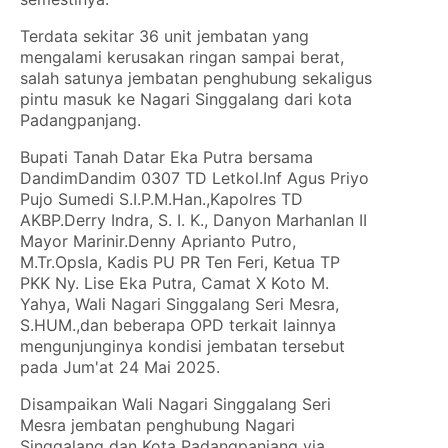
Terdata sekitar 36 unit jembatan yang
mengalami kerusakan ringan sampai berat,
salah satunya jembatan penghubung sekaligus
pintu masuk ke Nagari Singgalang dari kota
Padangpanjang.
Bupati Tanah Datar Eka Putra bersama
DandimDandim 0307 TD Letkol.Inf Agus Priyo
Pujo Sumedi S.I.P.M.Han.,Kapolres TD
AKBP.Derry Indra, S. I. K., Danyon Marhanlan II
Mayor Marinir.Denny Aprianto Putro,
M.Tr.Opsla, Kadis PU PR Ten Feri, Ketua TP
PKK Ny. Lise Eka Putra, Camat X Koto M.
Yahya, Wali Nagari Singgalang Seri Mesra,
S.HUM.,dan beberapa OPD terkait lainnya
mengunjunginya kondisi jembatan tersebut
pada Jum'at 24 Mai 2025.
Disampaikan Wali Nagari Singgalang Seri
Mesra jembatan penghubung Nagari
Singgalang dan Kota Padangpanjang via