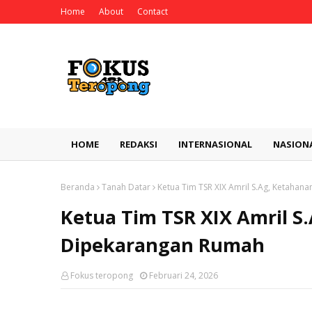
Home
About
Contact
HOME
REDAKSI
INTERNASIONAL
NASION
Beranda
Tanah Datar
Ketua Tim TSR XIX Amril S.Ag, Ketaha
Ketua Tim TSR XIX Amril S
Dipekarangan Rumah
Fokus teropong
Februari 24, 2026