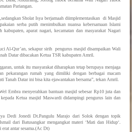
amatan Pariangan.
b,sedangkan Sholat Isya berjamaah diimplementasikan di Masjid
rpakaian serba putih menimbulkan nuansa kebersamaan Islami
h kabupaten, aparat nagari, kecamatan dan masyarakat Nagari
ci Al-Qur’an, sekapur sirih pengurus masjid disampaikan Wali
anah Datar dibacakan Ketua TSR kabupaten Amril.
ggaran, untuk itu masyarakat diharapkan tetap berupaya menjaga
an pekarangan rumah yang dimiliki dengan berbagai macam
 Tanah Datar ini bisa kita ejawantakan bersama”, tekan Amril.
n Wel Embra menyerahkan bantuan masjid sebesar Rp10 juta dan
 kepada Ketua masjid Maswardi didampingi pengurus lain dan
ya Dedi Jonedi Dt.Pangulu Marajo dari Solok dengan topik
smail dari Batusangkar mengangkat materi ‘Mati dan Hidup‘.
 erat antar sesama.(Ac Dt)