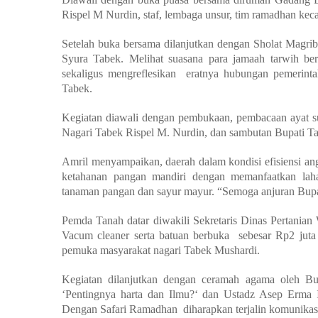
Rispel M Nurdin, staf, lembaga unsur, tim ramadhan kec
Setelah buka bersama dilanjutkan dengan Sholat Magri
Syura Tabek. Melihat suasana para jamaah tarwih be
sekaligus mengreflesikan eratnya hubungan pemerinta
Tabek.
Kegiatan diawali dengan pembukaan, pembacaan ayat su
Nagari Tabek Rispel M. Nurdin, dan sambutan Bupati T
Amril menyampaikan, daerah dalam kondisi efisiensi an
ketahanan pangan mandiri dengan memanfaatkan lah
tanaman pangan dan sayur mayur. “Semoga anjuran Bupati
Pemda Tanah datar diwakili Sekretaris Dinas Pertania
Vacum cleaner serta batuan berbuka sebesar Rp2 juta
pemuka masyarakat nagari Tabek Mushardi.
Kegiatan dilanjutkan dengan ceramah agama oleh Bu
‘Pentingnya harta dan Ilmu?‘ dan Ustadz Asep Erma I
Dengan Safari Ramadhan diharapkan terjalin komunikasi