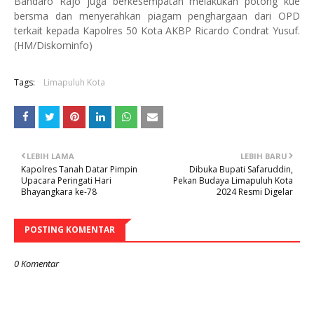
Bandaro Rajo juga berkesempatan melakukan potong kue
bersma dan menyerahkan piagam penghargaan dari OPD
terkait kepada Kapolres 50 Kota AKBP Ricardo Condrat Yusuf.
(HM/Diskominfo)
Tags:
Limapuluh Kota
LEBIH LAMA
LEBIH BARU
Kapolres Tanah Datar Pimpin
Dibuka Bupati Safaruddin,
Upacara Peringati Hari
Pekan Budaya Limapuluh Kota
Bhayangkara ke-78
2024 Resmi Digelar
POSTING KOMENTAR
0 Komentar