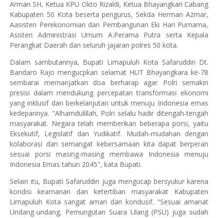
Arman SH, Ketua KPU Okto Rizaldi, Ketua Bhayangkari Cabang
Kabupaten 50 Kota beserta pengurus, Sekda Herman Azmar,
Aasisten Perekonomian dan Pembangunan Eki Hari Purnama,
Asisten Administrasi Umum A.Perama Putra serta Kepala
Perangkat Daerah dan seluruh jajaran polres 50 kota.
Dalam sambutannya, Bupati Limapuluh Kota Safaruddin Dt.
Bandaro Rajo mengucpkan selamat HUT Bhayangkara ke-78
sembarai memanjatkan doa berharap agar Polri semakin
presisi dalam mendukung percepatan transformasi ekonomi
yang inklusif dan berkelanjutan untuk menuju Indonesia emas
kedepannya. "Alhamdulillah, Polri selalu hadir ditengah-tengah
masyarakat. Negara telah memberikan beberapa porsi, yaitu
Eksekutif, Legislatif dan Yudikatif. Mudah-mudahan dengan
kolaborasi dan semangat kebersamaan kita dapat berperan
sesuai porsi masing-masing membawa Indonesia menuju
Indonesia Emas tahun 2045", kata Bupati.
Selain itu, Bupati Safaruddin juga mengucap bersyukur karena
kondisi keamanan dan ketertiban masyarakat Kabupaten
Limapuluh Kota sangat aman dan kondusif. "Sesuai amanat
Undang-undang, Pemungutan Suara Ulang (PSU) juga sudah