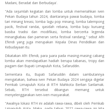
Madani, Beradat dan Berbudaya'.
"Ada sejumlah kegiatan dan lomba untuk memeriahkan iven
Pekan Budaya tahun 2024, diantaranya pawai budaya, lomba
tari minang kreasi, lomba lagu pop minang, lomba talempong
pacik, festival randai, qasidah rebana, lomba baju kuruang
basiba tradisi dan modifikasi, lomba bercerita legenda
minangkabau dan pameran serta festival randang," sebut Afri
Efendi yang juga merupakan Kepala Dinas Pendidikan dan
Kebudayaan itu.
Dikatakan Afri Efendi, para juara pada masing-masing cabang
lomba akan mendapatkan hadiah berupa tabanas, tropy dan
piagam dari Bupati Limapuluh Kota, Safaruddin.
Sementara itu, Bupati Safaruddin dalam sambutannya
mengatakan, bahwa iven Pekan Budaya 2024 sengaja digelar
Pemkab Limapuluh Kota di RTH Mahkota Berlian Sarilamak.
Sebab, RTH tersebut dibangun memang untuk
menyelenggarakan iven-iven masyarakat.
"Awalnya lokasi RTH ini adalah rawa-rawa, dibeli oleh Pemkab
Limapuluh Kota. Maka, pada tahun 2022 rawa-rawa ini kita