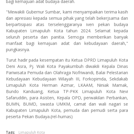
bagi kemajuan adat budaya daerah.
"Mewakili Gubernur Sumbar, kami menyampaikan terima kasih
dan apresiasi kepada semua pihak yang telah bekerjsama dan
berpartisipasi atas terselenggaranya iven pekan budaya
Kabupaten Limapuluh Kota tahun 2024. Selamat kepada
seluruh peserta dan panitia. Semoga memberikan banyak
manfaat bagi kemajuan adat dan kebudayaan daerah,"
pungkasnya.
Turut hadir pada kesempatan itu Ketua DPRD Limapuluh Kota
Deni Asra, Pj. Wali Kota Payakumbuh diwakili Kepala Dinas
Pariwisata Pemuda dan Olahraga Nofriwandi, Balai Pelestarian
Kebudayaan Kebudayaan Wilayah III, Forkopimda, Sekdakab
Limapuluh Kota Herman Azmar, LKAAM, Niniak Mamak,
Bundo Kanduang, Ketua TP-PKK Limapuluh Kota Nevi
Safaruddin, para Asisten, Kepala OPD, perwakilan Perbankan,
BUMN, BUMD, swasta UMKM, camat dan wali nagari se
Kabupaten Limapuluh Kota, pemuda dan pemudi serta para
peserta Pekan Budaya.(rel-humas)
Tags:
Limapuluh Kota