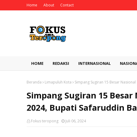
Home
About
Contact
HOME
REDAKSI
INTERNASIONAL
NASION
Beranda
Limapuluh Kota
Simpang Sugiran 15 Besar Nasional 
Simpang Sugiran 15 Besar 
2024, Bupati Safaruddin B
Fokus teropong
Juli 06, 2024