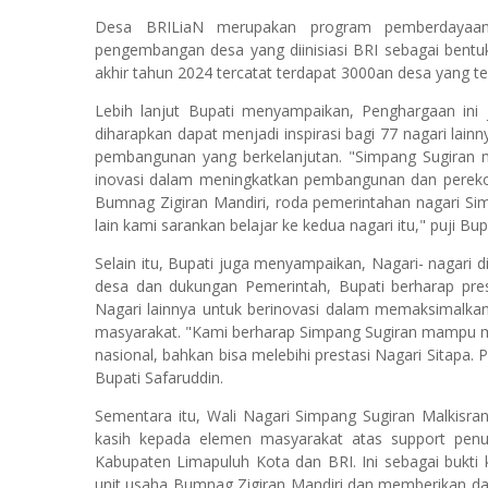
Desa BRILiaN merupakan program pemberdayaan
pengembangan desa yang diinisiasi BRI sebagai ben
akhir tahun 2024 tercatat terdapat 3000an desa yang
Lebih lanjut Bupati menyampaikan, Penghargaan ini
diharapkan dapat menjadi inspirasi bagi 77 nagari lai
pembangunan yang berkelanjutan. "Simpang Sugiran m
inovasi dalam meningkatkan pembangunan dan perek
Bumnag Zigiran Mandiri, roda pemerintahan nagari Simp
lain kami sarankan belajar ke kedua nagari itu," puji Bup
Selain itu, Bupati juga menyampaikan, Nagari- nagari
desa dan dukungan Pemerintah, Bupati berharap pres
Nagari lainnya untuk berinovasi dalam memaksimalkan
masyarakat. "Kami berharap Simpang Sugiran mampu men
nasional, bahkan bisa melebihi prestasi Nagari Sitapa
Bupati Safaruddin.
Sementara itu, Wali Nagari Simpang Sugiran Malkisra
kasih kepada elemen masyarakat atas support penu
Kabupaten Limapuluh Kota dan BRI. Ini sebagai bukti 
unit usaha Bumnag Zigiran Mandiri dan memberikan dam