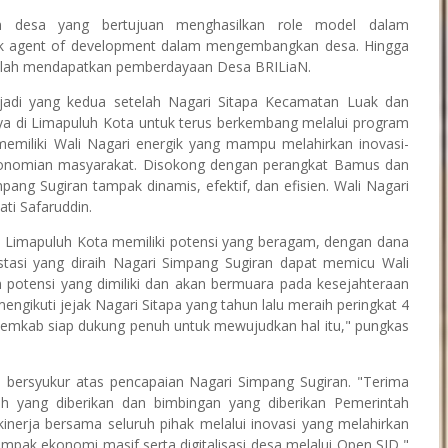
 desa yang bertujuan menghasilkan role model dalam
tuk agent of development dalam mengembangkan desa. Hingga
 telah mendapatkan pemberdayaan Desa BRILiaN.
 jadi yang kedua setelah Nagari Sitapa Kecamatan Luak dan
nnya di Limapuluh Kota untuk terus berkembang melalui program
emiliki Wali Nagari energik yang mampu melahirkan inovasi-
onomian masyarakat. Disokong dengan perangkat Bamus dan
ang Sugiran tampak dinamis, efektif, dan efisien. Wali Nagari
ati Safaruddin.
 di Limapuluh Kota memiliki potensi yang beragam, dengan dana
tasi yang diraih Nagari Simpang Sugiran dapat memicu Wali
 potensi yang dimiliki dan akan bermuara pada kesejahteraan
gikuti jejak Nagari Sitapa yang tahun lalu meraih peringkat 4
. Pemkab siap dukung penuh untuk mewujudkan hal itu," pungkas
n bersyukur atas pencapaian Nagari Simpang Sugiran. "Terima
h yang diberikan dan bimbingan yang diberikan Pemerintah
kinerja bersama seluruh pihak melalui inovasi yang melahirkan
pak ekonomi masif serta digitalisasi desa melalui Open SID,"