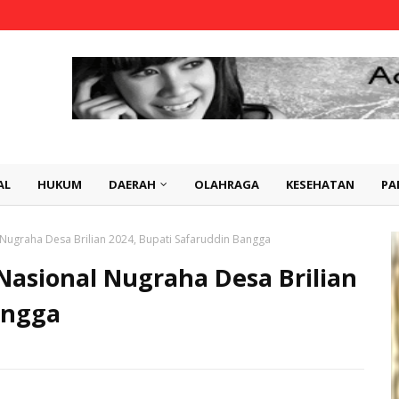
AL
HUKUM
DAERAH
OLAHRAGA
KESEHATAN
PA
Nugraha Desa Brilian 2024, Bupati Safaruddin Bangga
Nasional Nugraha Desa Brilian
angga