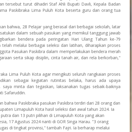
ersebut turut dihadiri Staf Ahli Bupati Davli, Kepala Badan
Purna Paskibraka Lima Puluh Kota beserta guru dan orang tua
 bahwa, 28 Pelajar yang berasal dari berbagai sekolah, latar
persatukan dalam sebuah pasukan yang memikul tanggung jawab
ibarkan bendera pada peringatan Hari Ulang Tahun ke-79
telah melalui berbagai seleksi dan latihan, diharapkan proses
nggota Pasukan Paskibra dalam memperlakukan bendera merah
aan serta sikap disiplin, cinta tanah air, dan rela berkorban,"
aka Lima Puluh Kota agar mengikuti seluruh rangkaian proses
dikan sebagai kegiatan rutinitas belaka, harus ada upaya
i, saya minta dan tegaskan, laksanakan tugas sebaik-baiknya
ti Safaruddin.
bahwa Paskibraka pasukan Paskibra terdiri dari 28 orang dan
paten Limapuluh Kota hasil seleksi dari awal tahun 2024. Ia
 putra dan 13 putri pilihan di Limapuluh Kota yang akan
ia, 17 Agustus 2024 nanti di GOR Singa Harau. "3 orang
s di tingkat provinsi," tambah Fajri. Ia berharap melalui