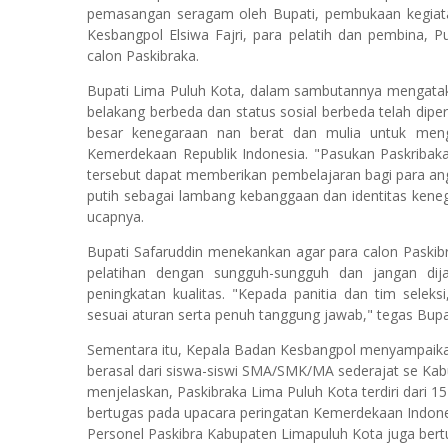
pemasangan seragam oleh Bupati, pembukaan kegiatan t
Kesbangpol Elsiwa Fajri, para pelatih dan pembina, 
calon Paskibraka.
Bupati Lima Puluh Kota, dalam sambutannya mengatakan
belakang berbeda dan status sosial berbeda telah di
besar kenegaraan nan berat dan mulia untuk meng
Kemerdekaan Republik Indonesia. "Pasukan Paskribaka 
tersebut dapat memberikan pembelajaran bagi para a
putih sebagai lambang kebanggaan dan identitas kenegar
ucapnya.
Bupati Safaruddin menekankan agar para calon Paskibr
pelatihan dengan sungguh-sungguh dan jangan dija
peningkatan kualitas. "Kepada panitia dan tim seleks
sesuai aturan serta penuh tanggung jawab," tegas Bupa
Sementara itu, Kepala Badan Kesbangpol menyampaikan 
berasal dari siswa-siswi SMA/SMK/MA sederajat se Kabu
menjelaskan, Paskibraka Lima Puluh Kota terdiri dari 15
bertugas pada upacara peringatan Kemerdekaan Indones
Personel Paskibra Kabupaten Limapuluh Kota juga bertuga