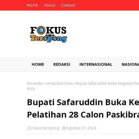
Home
About
Contact
HOME
REDAKSI
INTERNASIONAL
NASION
Beranda
Limapuluh Kota
Bupati Safaruddin Buka Kegiatan Pe
Kota
Bupati Safaruddin Buka K
Pelatihan 28 Calon Paskib
Fokus teropong
Agustus 07, 2024