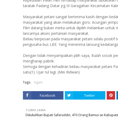
Kepedulian Irwan Fikri terhadap masyarakat dibuktikan
taratak Padang Datar jrg III Garagahan Kecamatan Ka
Masyarakat petani sangat berterima kasih dengan keda
masyarakat yang akan melakukan goro. Acungan jempol 
Fikri datang bukan minta untuk dipilih melainkan untu
lancarnya akses pertanian masyarakat.
Beliau berpesan pada masyarakat petani selalu positif 
pengusaha bus LBE. Yang menerima lansung kedatanga
Dengan tidak menyampaikan pilih saya, Itulah sosok pe
mengharap pabrik.
Semoga dengan kehadiran beliau masyarakat petani Pa
satu(1). Ujar rul lagi. (Mei Ridwan)
Tags:
Agam
Facebook
Twitter
LEBIH LAMA
Dikukuhkan Bupati Safaruddin, 470 Orang Bamus se-Kabupat