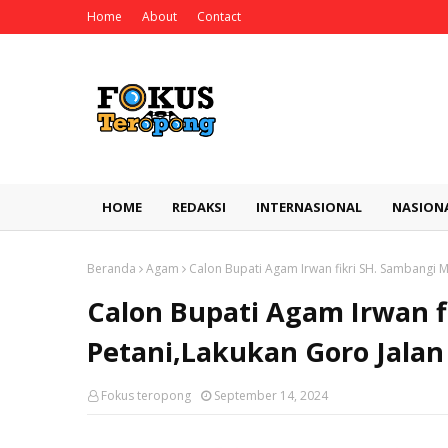
Home
About
Contact
HOME
REDAKSI
INTERNASIONAL
NASION
Beranda
Agam
Calon Bupati Agam Irwan fikri SH. Sambangi M
Calon Bupati Agam Irwan f
Petani,Lakukan Goro Jalan 
Fokus teropong
September 14, 2024