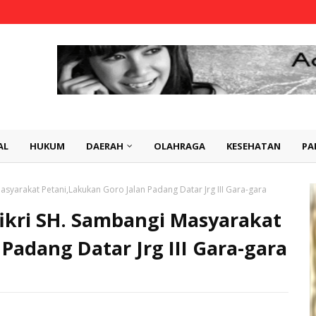
AL
HUKUM
DAERAH
OLAHRAGA
KESEHATAN
PA
asyarakat Petani,Lakukan Goro Jalan Padang Datar Jrg III Gara-gara
ikri SH. Sambangi Masyarakat
Padang Datar Jrg III Gara-gara