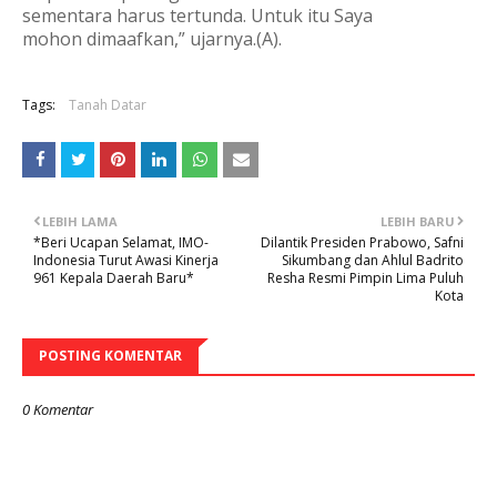
sementara harus tertunda. Untuk itu Saya
mohon dimaafkan,” ujarnya.(A).
Tags:
Tanah Datar
LEBIH LAMA
LEBIH BARU
*Beri Ucapan Selamat, IMO-
Dilantik Presiden Prabowo, Safni
Indonesia Turut Awasi Kinerja
Sikumbang dan Ahlul Badrito
961 Kepala Daerah Baru*
Resha Resmi Pimpin Lima Puluh
Kota
POSTING KOMENTAR
0 Komentar