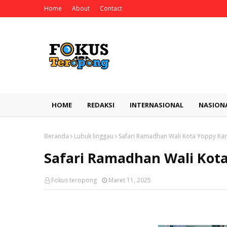
Home
About
Contact
HOME
REDAKSI
INTERNASIONAL
NASION
Beranda
Lubuk linggau
Safari Ramadhan Wali Kota Yoppy Ka
Safari Ramadhan Wali Kot
Fokus teropong
Maret 11, 2025