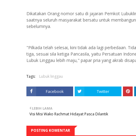
Dikatakan Orang nomor satu di jajaran Pemkot Lubukli
saatnya seluruh masyarakat bersatu untuk membangun K
sebelumnya.
"Pilkada telah selesai, kini tidak ada lagi perbedaan.
tiga, sesuai sila ketiga Pancasila, yaitu Persatuan Ind
Lubuk Linggau lebih maju," papar pria yang akrab disap
Tags:
Lubuk linggau
Facebook
Twitter
LEBIH LAMA
Visi Misi Wako Rachmat Hidayat Pasca Dilantik
POSTING KOMENTAR