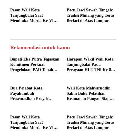
Seminar Proper
Makanan Pada SPPG Kota
Tanjungbalai
Pesan Wali Kota
Pacu Jawi Sawah Tangah:
Tanjungbalai Saat
Tradisi Minang yang Terus
Membuka Musda Ke-VI
Berlari di Atas Lumpur
BKUK, Bangun Kerja
Sama Yang Kokoh Antar
Sesama, Pemerintah dan
Toleransi Umat Beragama
Rekomendasi untuk kamu
Bupati Eka Putra Tegaskan
Harapan Wakil Wali Kota
Komitmen Perkuat
Tanjungbalai Pada
Pengelolaan PAD Tanah
Perayaan HUT TNI Ke-80
Datar
TNI di Lapangan Merdeka
Medan, TNI semakin
profesional, Dicintai rakyat
Dua Pejabat Kota
Wali Kota Mahyaruddin
dan Bersinergi Dengan
Payakumbuh
Salim Buka Pelatihan
Pemerintah Daerah
Presentasikan Proyek
Keamanan Pangan Siap
Perubahan Strategis Pada
Saji Bagi Penjamah
Seminar Proper
Makanan Pada SPPG Kota
Tanjungbalai
Pesan Wali Kota
Pacu Jawi Sawah Tangah:
Tanjungbalai Saat
Tradisi Minang yang Terus
Membuka Musda Ke-VI
Berlari di Atas Lumpur