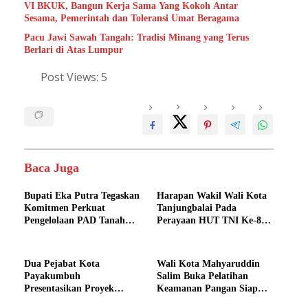
VI BKUK, Bangun Kerja Sama Yang Kokoh Antar
Sesama, Pemerintah dan Toleransi Umat Beragama
Pacu Jawi Sawah Tangah: Tradisi Minang yang Terus
Berlari di Atas Lumpur
Post Views:
5
Baca Juga
Bupati Eka Putra Tegaskan
Harapan Wakil Wali Kota
Komitmen Perkuat
Tanjungbalai Pada
Pengelolaan PAD Tanah
Perayaan HUT TNI Ke-80
Datar
TNI di Lapangan Merdeka
Medan, TNI semakin
profesional, Dicintai rakyat
Dua Pejabat Kota
Wali Kota Mahyaruddin
dan Bersinergi Dengan
Payakumbuh
Salim Buka Pelatihan
Pemerintah Daerah
Presentasikan Proyek
Keamanan Pangan Siap
Perubahan Strategis Pada
Saji Bagi Penjamah