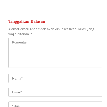
BKUK, Bangun Kerja
Sama Yang Kokoh Antar
Sesama, Pemerintah dan
Toleransi Umat Beragama
Tinggalkan Balasan
Alamat email Anda tidak akan dipublikasikan.
Ruas yang
wajib ditandai
*