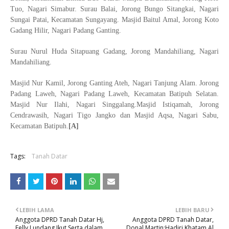
Tuo, Nagari Simabur. Surau Balai, Jorong Bungo Sitangkai, Nagari
Sungai Patai, Kecamatan Sungayang. Masjid Baitul Amal, Jorong Koto
Gadang Hilir, Nagari Padang Ganting.
Surau Nurul Huda Sitapuang Gadang, Jorong Mandahiliang, Nagari
Mandahiliang.
Masjid Nur Kamil, Jorong Ganting Ateh, Nagari Tanjung Alam. Jorong
Padang Laweh, Nagari Padang Laweh, Kecamatan Batipuh Selatan.
Masjid Nur Ilahi, Nagari Singgalang.Masjid Istiqamah, Jorong
Cendrawasih, Nagari Tigo Jangko dan Masjid Aqsa, Nagari Sabu,
Kecamatan Batipuh.
[A]
Tags:
Tanah Datar
LEBIH LAMA
LEBIH BARU
Anggota DPRD Tanah Datar Hj,
Anggota DPRD Tanah Datar,
Felly Lundang Ikut Serta dalam
Donal Martin:Hadiri Khatam Al