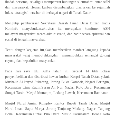
ibadah bersama, sekaligus mempererat hubungan silaturahmi antar ASN
dan masyarakat. Hewan kurban disumbangkan disalurkan ke sejumlah
lokasi strategis l tersebar di berbagai nagari di Tanah Datar.
Mengutip pembicaraan Sekretaris Daerah Tanah Datar Elizar, Kadis
Kominfo menyebutkan,aktivitas itu merupakan komitmen ASN
melayani masyarakat secara administratif, dan hadir secara spiritual dan
sosial di tengah masyarakat.
Tentu dengan kegiatan itu,akan memberikan manfaat langsung kepada
masyarakat yang membutuhkan,dan menumbuhkan semangat gotong
royong dan kepedulian masyarakat.
Pada hari raya Idul Adha tahun ini tercatat 14 titik lokasi
penyembelihan dan distribusi hewan kurban Korpri Tanah Datar, yakni,
Mushalla Al Irsyad Subarang, Jorong Bukit Gombak, Nagari Baringin,
Kecamatan Lima Kaum.Surau An Nur, Nagari Koto Baru, Kecamatan
Sungai Tarab. Masjid Muttaqim, Ladang Laweh, Kecamatan Rambatan.
Masjid Nurul Amin, Komplek Kantor Bupati Tanah Datar. Masjid
Nurul Iman, Sapta Marga, Jorong Tanjuang Modang, Nagari Tanjung
Bonai, Kecamatan Lintau Buo Utara. Masjid Darussalam, Jorong Koto