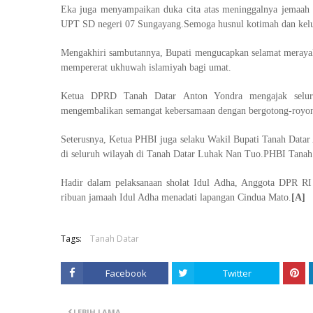
Eka juga menyampaikan duka cita atas meninggalnya jemaah ha
UPT SD negeri 07 Sungayang.Semoga husnul kotimah dan kelua
Mengakhiri sambutannya, Bupati mengucapkan selamat meraya
mempererat ukhuwah islamiyah bagi umat.
Ketua DPRD Tanah Datar Anton Yondra mengajak seluru
mengembalikan semangat kebersamaan dengan bergotong-royong
Seterusnya, Ketua PHBI juga selaku Wakil Bupati Tanah Datar
di seluruh wilayah di Tanah Datar Luhak Nan Tuo.PHBI Tanah 
Hadir dalam pelaksanaan sholat Idul Adha, Anggota DPR R
ribuan jamaah Idul Adha menadati lapangan Cindua Mato.
[A]
Tags:
Tanah Datar
Facebook
Twitter
LEBIH LAMA