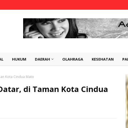
AL
HUKUM
DAERAH
OLAHRAGA
KESEHATAN
PA
aman Kota Cindua Mato
 Datar, di Taman Kota Cindua