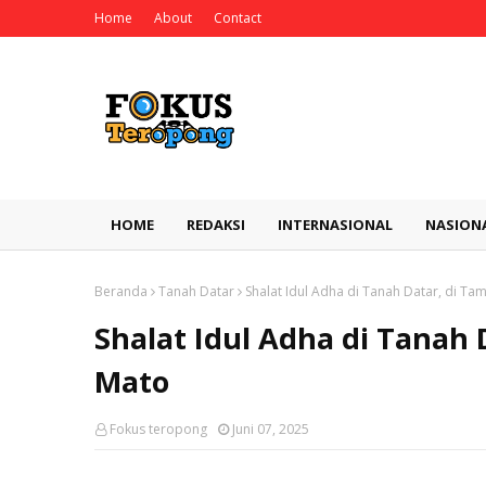
Home
About
Contact
HOME
REDAKSI
INTERNASIONAL
NASION
Beranda
Tanah Datar
Shalat Idul Adha di Tanah Datar, di T
Shalat Idul Adha di Tanah
Mato
Fokus teropong
Juni 07, 2025