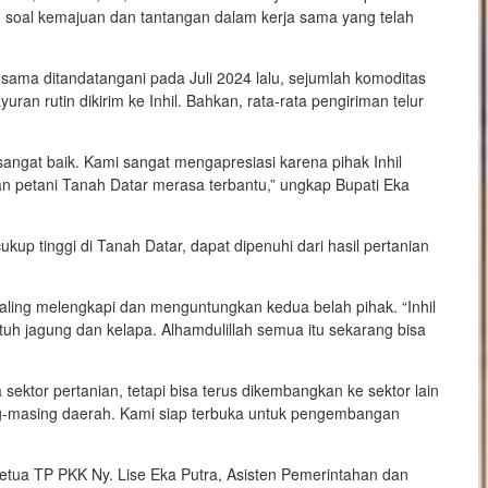
g soal kemajuan dan tantangan dalam kerja sama yang telah
 sama ditandatangani pada Juli 2024 lalu, sejumlah komoditas
uran rutin dikirim ke Inhil. Bahkan, rata-rata pengiriman telur
 sangat baik. Kami sangat mengapresiasi karena pihak Inhil
n petani Tanah Datar merasa terbantu,” ungkap Bupati Eka
kup tinggi di Tanah Datar, dapat dipenuhi dari hasil pertanian
aling melengkapi dan menguntungkan kedua belah pihak. “Inhil
tuh jagung dan kelapa. Alhamdulillah semua itu sekarang bisa
 sektor pertanian, tetapi bisa terus di­kembangkan ke sektor lain
ing-masing daerah. Ka­mi siap terbuka untuk pengembangan
Ketua TP PKK Ny. Lise Eka Putra, Asisten Pemerintahan dan