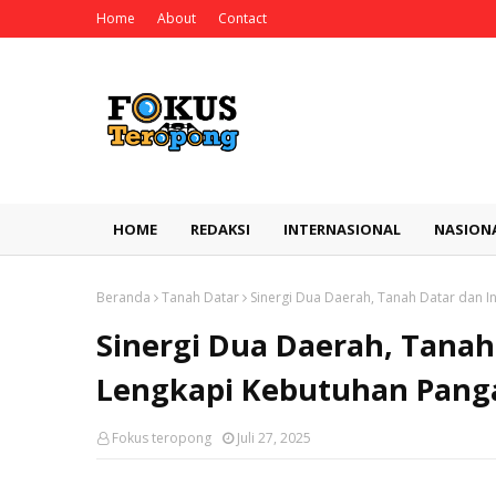
Home
About
Contact
HOME
REDAKSI
INTERNASIONAL
NASION
Beranda
Tanah Datar
Sinergi Dua Daerah, Tanah Datar dan I
Sinergi Dua Daerah, Tanah 
Lengkapi Kebutuhan Pang
Fokus teropong
Juli 27, 2025