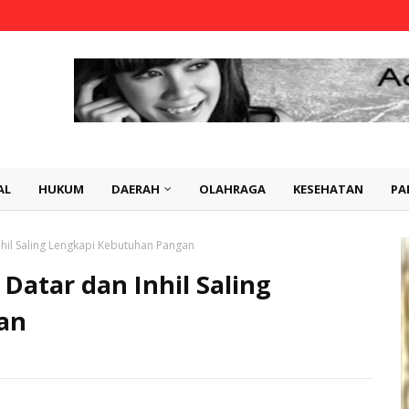
AL
HUKUM
DAERAH
OLAHRAGA
KESEHATAN
PA
nhil Saling Lengkapi Kebutuhan Pangan
Datar dan Inhil Saling
an