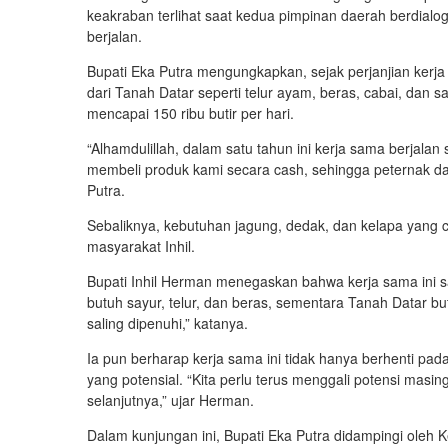
keakraban terlihat saat kedua pimpinan daerah berdialo
berjalan.
Bupati Eka Putra mengungkapkan, sejak perjanjian kerja
dari Tanah Datar seperti telur ayam, beras, cabai, dan say
mencapai 150 ribu butir per hari.
“Alhamdulillah, dalam satu tahun ini kerja sama berjalan
membeli produk kami secara cash, sehingga peternak da
Putra.
Sebaliknya, kebutuhan jagung, dedak, dan kelapa yang cu
masyarakat Inhil.
Bupati Inhil Herman menegaskan bahwa kerja sama ini s
butuh sayur, telur, dan beras, sementara Tanah Datar bu
saling dipenuhi,” katanya.
Ia pun berharap kerja sama ini tidak hanya ber­henti pada
yang potensial. “Kita per­lu terus menggali potensi mas
selanjutn­ya,” ujar Herman.
Dalam kunjungan ini, Bupati Eka Putra didampingi oleh 