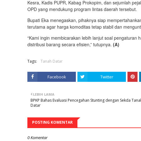
Kesra, Kadis PUPR, Kabag Prokopim, dan sejumlah pejabat 
OPD yang mendukung program lintas daerah tersebut.
Bupati Eka menegaskan, pihaknya siap mem­per­tahankan 
terutama agar harga komoditas tetap stabil dan mengun
“Kami ingin membicarakan lebih lanjut soal pengaturan
distribusi barang secara efisien,” tutupnya.
(A)
Tags:
Tanah Datar
Facebook
Twitter
LEBIH LAMA
BPKP Bahas Evaluasi Pencegahan Stunting dengan Sekda Tana
Datar
POSTING KOMENTAR
0 Komentar