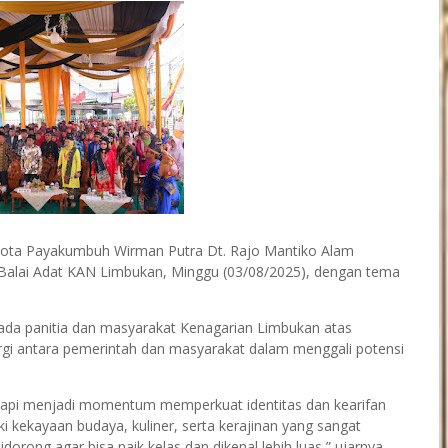
ota Payakumbuh Wirman Putra Dt. Rajo Mantiko Alam
n Balai Adat KAN Limbukan, Minggu (03/08/2025), dengan tema
ada panitia dan masyarakat Kenagarian Limbukan atas
nergi antara pemerintah dan masyarakat dalam menggali potensi
 tetapi menjadi momentum memperkuat identitas dan kearifan
 kekayaan budaya, kuliner, serta kerajinan yang sangat
dorong agar bisa naik kelas dan dikenal lebih luas,” ujarnya.