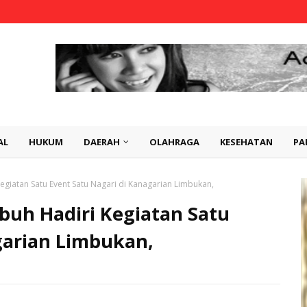
AL
HUKUM
DAERAH
OLAHRAGA
KESEHATAN
PA
giatan Satu Event Satu Nagari di Kanagarian Limbukan,
uh Hadiri Kegiatan Satu
garian Limbukan,