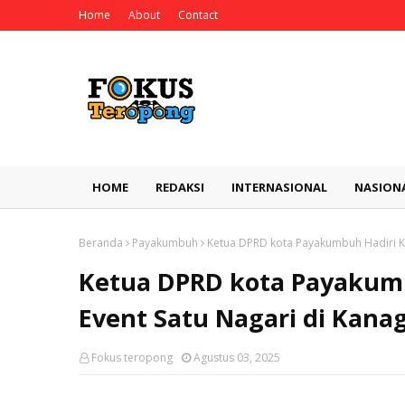
Home
About
Contact
HOME
REDAKSI
INTERNASIONAL
NASION
Beranda
Payakumbuh
Ketua DPRD kota Payakumbuh Hadiri Ke
Ketua DPRD kota Payakumb
Event Satu Nagari di Kana
Fokus teropong
Agustus 03, 2025