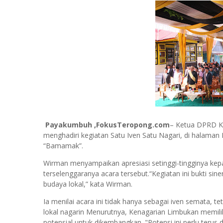
Payakumbuh ,FokusTeropong.com
– Ketua DPRD K
menghadiri kegiatan Satu Iven Satu Nagari, di halama
“Bamamak”.
Wirman menyampaikan apresiasi setinggi-tingginya kep
terselenggaranya acara tersebut.“Kegiatan ini bukti si
budaya lokal,” kata Wirman.
Ia menilai acara ini tidak hanya sebagai iven semata,
lokal nagarin Menurutnya, Kenagarian Limbukan memiliki
potensial untuk dikembangkan. "Potensi ini perlu terus di