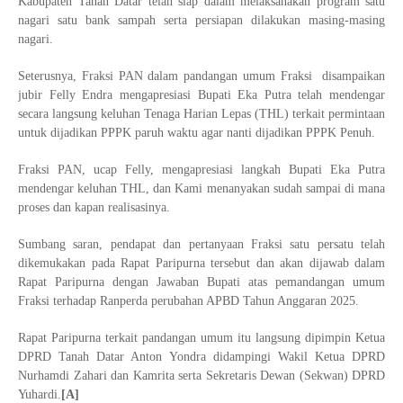
Kabupaten Tanah Datar telah siap dalam melaksanakan program satu
nagari satu bank sampah serta persiapan dilakukan masing-masing
nagari.
Seterusnya, Fraksi PAN dalam pandangan umum Fraksi disampaikan
jubir Felly Endra mengapresiasi Bupati Eka Putra telah mendengar
secara langsung keluhan Tenaga Harian Lepas (THL) terkait permintaan
untuk dijadikan PPPK paruh waktu agar nanti dijadikan PPPK Penuh.
Fraksi PAN, ucap Felly, mengapresiasi langkah Bupati Eka Putra
mendengar keluhan THL, dan Kami menanyakan sudah sampai di mana
proses dan kapan realisasinya.
Sumbang saran, pendapat dan pertanyaan Fraksi satu persatu telah
dikemukakan pada Rapat Paripurna tersebut dan akan dijawab dalam
Rapat Paripurna dengan Jawaban Bupati atas pemandangan umum
Fraksi terhadap Ranperda perubahan APBD Tahun Anggaran 2025.
Rapat Paripurna terkait pandangan umum itu langsung dipimpin Ketua
DPRD Tanah Datar Anton Yondra didampingi Wakil Ketua DPRD
Nurhamdi Zahari dan Kamrita serta Sekretaris Dewan (Sekwan) DPRD
Yuhardi.
[A]