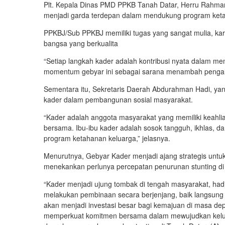
Plt. Kepala Dinas PMD PPKB Tanah Datar, Herru Rahman
menjadi garda terdepan dalam mendukung program keta
PPKBJ/Sub PPKBJ memiliki tugas yang sangat mulia, ka
bangsa yang berkualita
“Setiap langkah kader adalah kontribusi nyata dalam m
momentum gebyar ini sebagai sarana me­nam­bah peng
Sementara itu, Sekretaris Daerah Abdurahman Hadi, ya
kader dalam pembangunan sosial masyarakat.
“Kader adalah anggota masyarakat yang memiliki keahlia
bersama. Ibu-ibu kader adalah sosok tangguh, ikhlas, 
program ketahanan keluarga,” jelasnya.
Menurutnya, Gebyar Kader menjadi ajang strategis untuk
menekankan perlunya percepatan penurunan stunting di T
“Kader menjadi ujung tombak di tengah masya­rakat, had
melakukan pembinaan secara berjenjang, baik langsung 
akan menjadi investasi besar bagi kemajuan di masa dep
memperkuat komitmen bersama dalam mewujudkan kelua