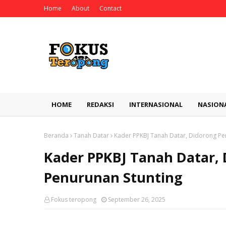
Home
About
Contact
HOME
REDAKSI
INTERNASIONAL
NASION
Beranda
Tanah Datar
Kader PPKBJ Tanah Datar, Didorong Pe
Kader PPKBJ Tanah Datar,
Penurunan Stunting
Fokus teropong
September 26, 2025