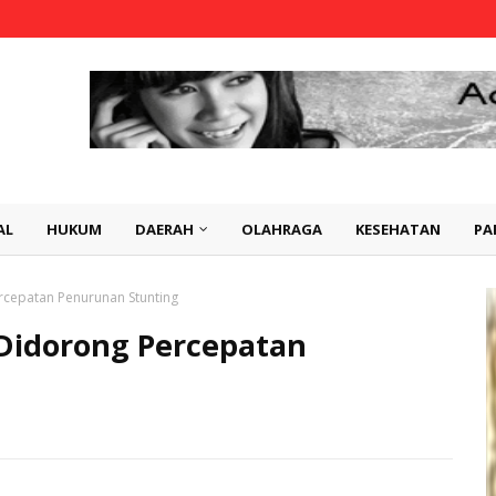
AL
HUKUM
DAERAH
OLAHRAGA
KESEHATAN
PA
rcepatan Penurunan Stunting
 Didorong Percepatan