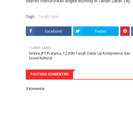
daerah menurunkan angka stunting di Tanah Datar. (A
)
Tags:
Tanah Datar
Facebook
Twitter
LEBIH LAMA
Seleksi JPT Pratama, 12 ASN Tanah Datar Uji Kompetensi dan
Sosial Kultural
POSTING KOMENTAR
0 Komentar