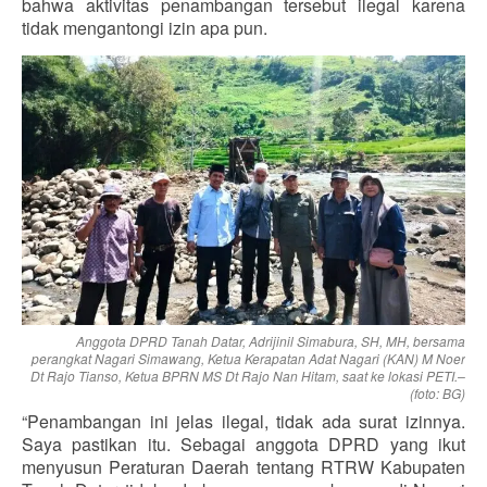
bahwa aktivitas penambangan tersebut ilegal karena
tidak mengantongi izin apa pun.
Anggota DPRD Tanah Datar, Adrijinil Simabura, SH, MH, bersama
perangkat Nagari Simawang, Ketua Kerapatan Adat Nagari (KAN) M Noer
Dt Rajo Tianso, Ketua BPRN MS Dt Rajo Nan Hitam, saat ke lokasi PETI.–
(foto: BG)
“Penambangan ini jelas ilegal, tidak ada surat izinnya.
Saya pastikan itu. Sebagai anggota DPRD yang ikut
menyusun Peraturan Daerah tentang RTRW Kabupaten