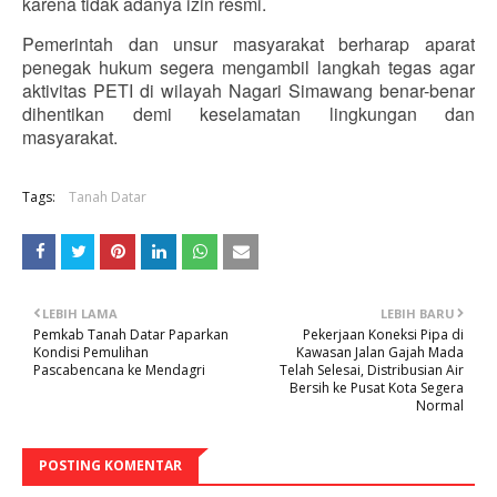
karena tidak adanya izin resmi.
Pemerintah dan unsur masyarakat berharap aparat
penegak hukum segera mengambil langkah tegas agar
aktivitas PETI di wilayah Nagari Simawang benar-benar
dihentikan demi keselamatan lingkungan dan
masyarakat.
Tags:
Tanah Datar
LEBIH LAMA
LEBIH BARU
Pemkab Tanah Datar Paparkan
Pekerjaan Koneksi Pipa di
Kondisi Pemulihan
Kawasan Jalan Gajah Mada
Pascabencana ke Mendagri
Telah Selesai, Distribusian Air
Bersih ke Pusat Kota Segera
Normal
POSTING KOMENTAR