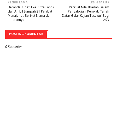
LEBIH LAMA
LEBIH BARU
BerandaBupati Eka Putra Lantik
Perkuat Nilai Ibadah Dalam
dan Ambil Sumpah 31 Pejabat
Pengabdian, Pemkab Tanah
Manajerial, Berikut Nama dan
Datar Gelar Kajian Tasawuf Bagi
Jabatannya
ASN
POSTING KOMENTAR
0 Komentar