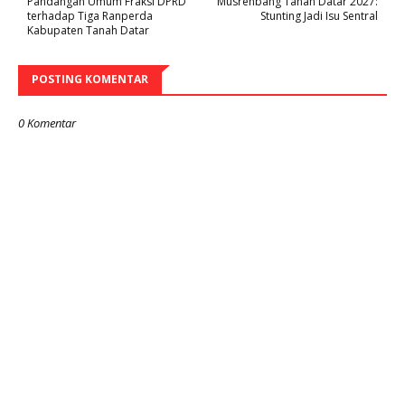
Pandangan Umum Fraksi DPRD
Musrenbang Tanah Datar 2027:
terhadap Tiga Ranperda
Stunting Jadi Isu Sentral
Kabupaten Tanah Datar
POSTING KOMENTAR
0 Komentar