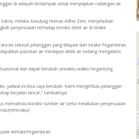
ggan di wilayah terdampak untuk menyiapkan cadangan air
 Satria, melalui Kasubag Humas Adhie Zein, menjelaskan
ngkah penyesuaian terhadap kondisi debit air di intake
merata ke seluruh pelanggan yang dilayani dari Intake Pegambiran.
ndapatkan pasokan air meskipun debit air sedang mengalami
situasional dan dapat berubah sewaktu-waktu tergantung
take, jadwal ini bisa saja berubah. Kami mengimbau pelanggan
etap berjalan lancar,” tambahnya.
s memantau kondisi sumber air serta melakukan penyesuaian
imal.(mmn/aku)
siAir #IntakePegambiran