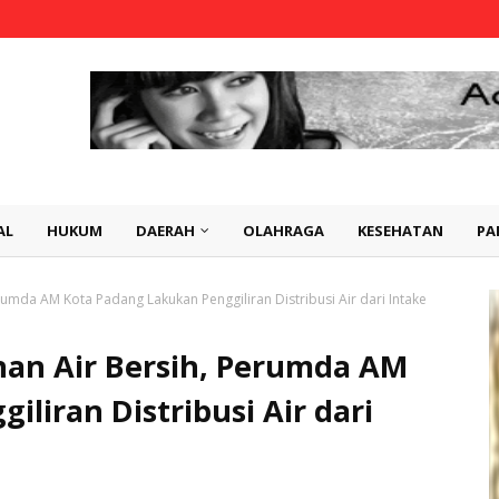
AL
HUKUM
DAERAH
OLAHRAGA
KESEHATAN
PA
umda AM Kota Padang Lakukan Penggiliran Distribusi Air dari Intake
an Air Bersih, Perumda AM
liran Distribusi Air dari