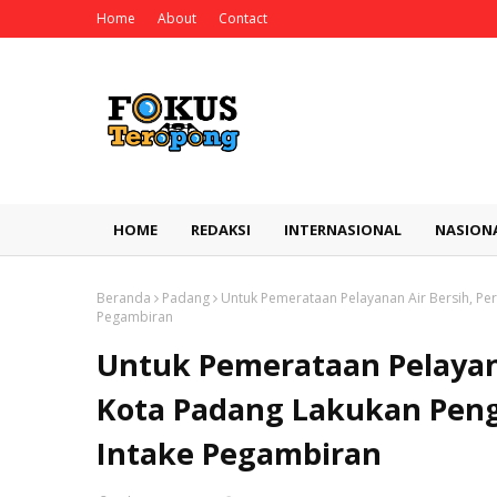
Home
About
Contact
HOME
REDAKSI
INTERNASIONAL
NASION
Beranda
Padang
Untuk Pemerataan Pelayanan Air Bersih, Per
Pegambiran
Untuk Pemerataan Pelayan
Kota Padang Lakukan Penggi
Intake Pegambiran