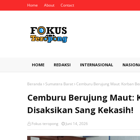
Home
About
Contact
HOME
REDAKSI
INTERNASIONAL
NASION
Beranda
Sumatera Barat
Cemburu Berujung Maut: Korban Ber
Cemburu Berujung Maut: 
Disaksikan Sang Kekasih!
Fokus teropong
Juni 14, 2026