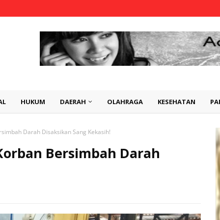
AL
HUKUM
DAERAH
OLAHRAGA
KESEHATAN
PA
simbah Darah Disaksikan Sang Kekasih!
Korban Bersimbah Darah