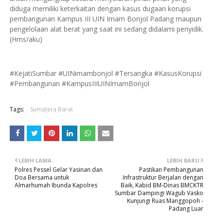
diduga memiliki keterkaitan dengan kasus dugaan korupsi
pembangunan Kampus III UIN Imam Bonjol Padang maupun
pengelolaan alat berat yang saat ini sedang didalami penyidik.
(Hms/aku)
#KejatiSumbar #UINimambonjol #Tersangka #KasusKorupsi
#Pembangunan #KampusIIIUINImamBonjol
Tags:
Sumatera Barat
LEBIH LAMA
LEBIH BARU
Polres Pessel Gelar Yasinan dan
Pastikan Pembangunan
Doa Bersama untuk
Infrastruktur Berjalan dengan
Almarhumah Ibunda Kapolres
Baik, Kabid BM-Dinas BMCKTR
Sumbar Dampingi Wagub Vasko
Kunjungi Ruas Manggopoh -
Padang Luar