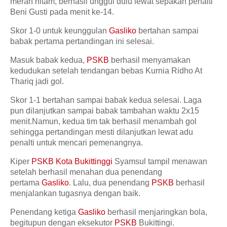
merah hitam, berhasil unggul dulu lewat sepakan penalti
Beni Gusti pada menit ke-14.
Skor 1-0 untuk keunggulan
Gasliko
bertahan sampai
babak pertama pertandingan ini selesai.
Masuk babak kedua,
PSKB
berhasil menyamakan
kedudukan setelah tendangan bebas Kurnia Ridho At
Thariq jadi gol.
Skor 1-1 bertahan sampai babak kedua selesai. Laga
pun dilanjutkan sampai babak tambahan waktu 2x15
menit.Namun, kedua tim tak berhasil menambah gol
sehingga pertandingan mesti dilanjutkan lewat adu
penalti untuk mencari pemenangnya.
Kiper
PSKB Kota Bukittinggi
Syamsul tampil menawan
setelah berhasil menahan dua penendang
pertama
Gasliko
. Lalu, dua penendang
PSKB
berhasil
menjalankan tugasnya dengan baik.
Penendang ketiga
Gasliko
berhasil menjaringkan bola,
begitupun dengan eksekutor
PSKB
Bukittingi.