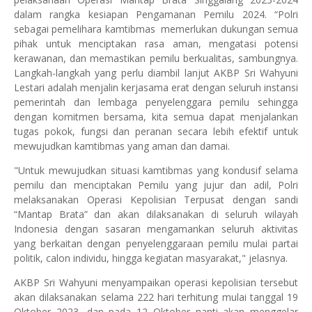
dalam rangka kesiapan Pengamanan Pemilu 2024. “Polri
sebagai pemelihara kamtibmas memerlukan dukungan semua
pihak untuk menciptakan rasa aman, mengatasi potensi
kerawanan, dan memastikan pemilu berkualitas, sambungnya.
Langkah-langkah yang perlu diambil lanjut AKBP Sri Wahyuni
Lestari adalah menjalin kerjasama erat dengan seluruh instansi
pemerintah dan lembaga penyelenggara pemilu sehingga
dengan komitmen bersama, kita semua dapat menjalankan
tugas pokok, fungsi dan peranan secara lebih efektif untuk
mewujudkan kamtibmas yang aman dan damai.
"Untuk mewujudkan situasi kamtibmas yang kondusif selama
pemilu dan menciptakan Pemilu yang jujur ​​dan adil, Polri
melaksanakan Operasi Kepolisian Terpusat dengan sandi
“Mantap Brata” dan akan dilaksanakan di seluruh wilayah
Indonesia dengan sasaran mengamankan seluruh aktivitas
yang berkaitan dengan penyelenggaraan pemilu mulai partai
politik, calon individu, hingga kegiatan masyarakat," jelasnya.
AKBP Sri Wahyuni menyampaikan operasi kepolisian tersebut
akan dilaksanakan selama 222 hari terhitung mulai tanggal 19
Oktober 2023, dan pada 12 Oktober nanti akan menggelar