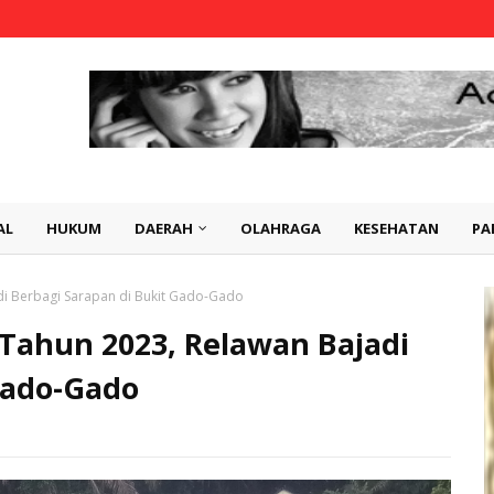
AL
HUKUM
DAERAH
OLAHRAGA
KESEHATAN
PA
adi Berbagi Sarapan di Bukit Gado-Gado
r Tahun 2023, Relawan Bajadi
Gado-Gado