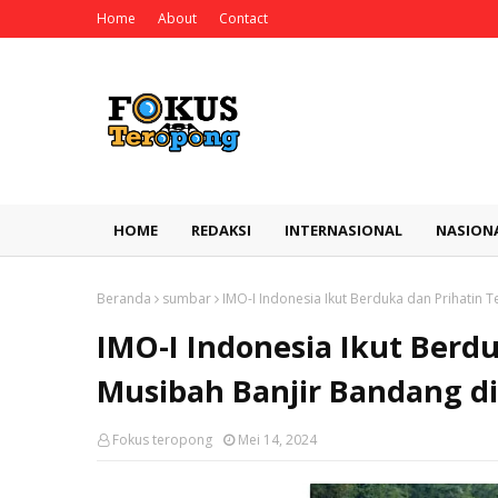
Home
About
Contact
HOME
REDAKSI
INTERNASIONAL
NASION
Beranda
sumbar
IMO-I Indonesia Ikut Berduka dan Prihatin
IMO-I Indonesia Ikut Berd
Musibah Banjir Bandang d
Fokus teropong
Mei 14, 2024