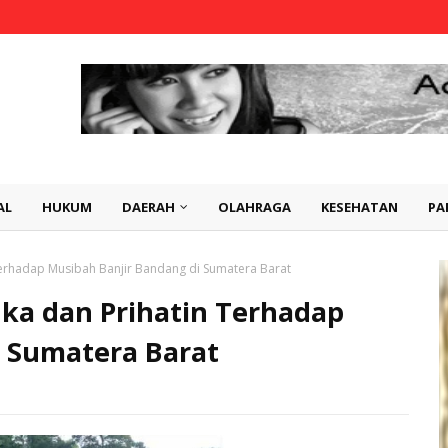
AL
HUKUM
DAERAH
OLAHRAGA
KESEHATAN
PA
 Terhadap Musibah Banjir Bandang di Sumatera Barat
uka dan Prihatin Terhadap
i Sumatera Barat