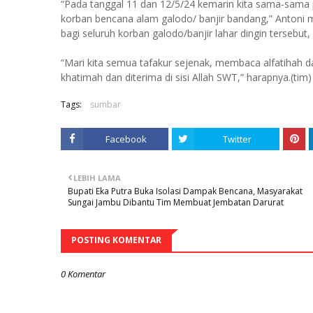
“Pada tanggal 11 dan 12/5/24 kemarin kita sama-sama p
korban bencana alam galodo/ banjir bandang,” Antoni
bagi seluruh korban galodo/banjir lahar dingin tersebut,
“Mari kita semua tafakur sejenak, membaca alfatihah 
khatimah dan diterima di sisi Allah SWT,” harapnya.(tim)
Tags:
sumbar
Facebook
Twitter
LEBIH LAMA
Bupati Eka Putra Buka Isolasi Dampak Bencana, Masyarakat
Sungai Jambu Dibantu Tim Membuat Jembatan Darurat
POSTING KOMENTAR
0 Komentar