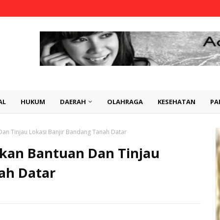
AL
HUKUM
DAERAH
OLAHRAGA
KESEHATAN
PA
 Dan Tinjau Lokasi Banjir Bandang Tanah Datar
ikan Bantuan Dan Tinjau
ah Datar