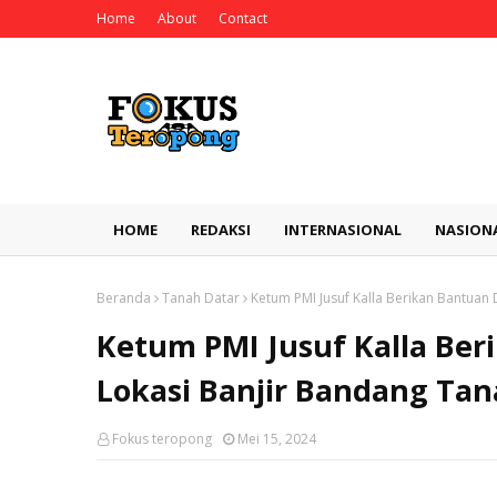
Home
About
Contact
HOME
REDAKSI
INTERNASIONAL
NASION
Beranda
Tanah Datar
Ketum PMI Jusuf Kalla Berikan Bantuan
Ketum PMI Jusuf Kalla Ber
Lokasi Banjir Bandang Tan
Fokus teropong
Mei 15, 2024